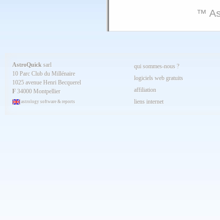
™ As
AstroQuick
sarl
qui sommes-nous ?
10 Parc Club du Millénaire
logiciels web gratuits
1025 avenue Henri Becquerel
affiliation
F
34000 Montpellier
liens internet
astrology software & reports