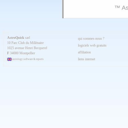
™ As
AstroQuick
sarl
qui sommes-nous ?
10 Parc Club du Millénaire
logiciels web gratuits
1025 avenue Henri Becquerel
affiliation
F
34000 Montpellier
liens internet
astrology software & reports