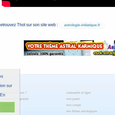
etrouvez Thot sur son site web :
astrologie-initiatique.fr
es
ion sur
qui sommes-nous ?
commander en ligne
En
logiciels web gratuits
mon panier
affiliation
mon compte
liens internet
mes thèmes astrologiques