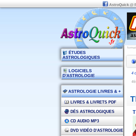
AstroQuick @ 
format
ÉTUDES
ASTROLOGIQUES
LOGICIELS
4 
D'ASTROLOGIE
4è
ASTROLOGIE LIVRES & +
T
LIVRES & LIVRETS PDF
DÉS ASTROLOGIQUES
T
CD AUDIO MP3
DVD VIDÉO D'ASTROLOGIE