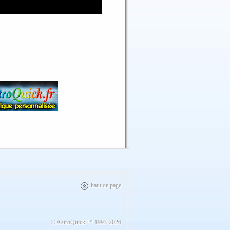
haut de page
© AstroQuick ™ 1993-2026