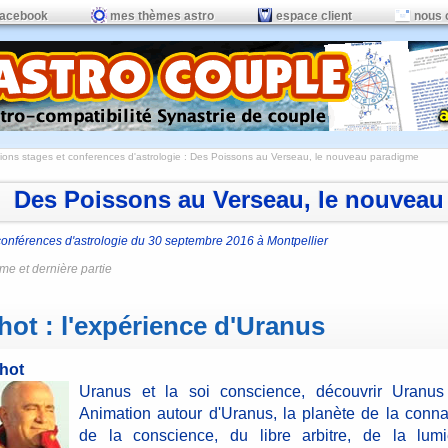
facebook
mes thèmes astro
espace client
nous 
ions stages et conferences d'astrologie
: Des Poissons au Verseau, le nouveau paradigme
Des Poissons au Verseau, le nouveau
conférences d'astrologie du 30 septembre 2016 à Montpellier
me et dernière partie
hot : l'expérience d'Uranus
hot
Uranus et la soi conscience, découvrir Uranus
Animation autour d'Uranus, la planète de la conna
de la conscience, du libre arbitre, de la lumi