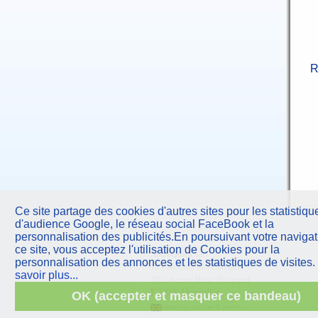
R
Ce site partage des cookies d'autres sites pour les statistiqu
d'audience Google, le réseau social FaceBook et la
personnalisation des publicités.En poursuivant votre navigat
ce site, vous acceptez l'utilisation de Cookies pour la
AstroQuick
sarl
personnalisation des annonces et les statistiques de visites.
10 Parc Club du Millénaire
savoir plus...
1025 avenue Henri Becquerel
F
34000 Montpellier
OK (accepter et masquer ce bandeau)
astrology software & reports