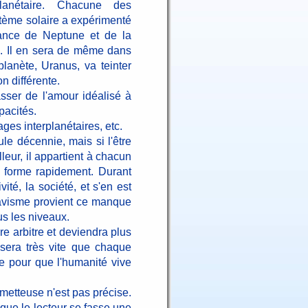
lanétaire. Chacune des
stème solaire a expérimenté
ance de Neptune et de la
. Il en sera de même dans
lanète, Uranus, va teinter
n différente.
sser de l'amour idéalisé à
pacités.
es interplanétaires, etc.
e décennie, mais si l'être
eur, il appartient à chacun
e forme rapidement. Durant
té, la société, et s'en est
tavisme provient ce manque
s les niveaux.
e arbitre et deviendra plus
sera très vite que chaque
re pour que l'humanité vive
ometteuse n'est pas précise.
 que le lecteur se fasse une