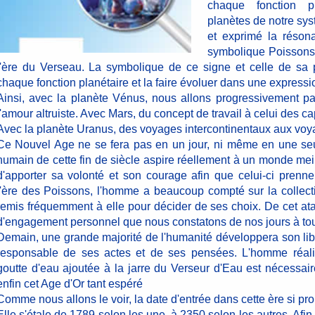
chaque fonction p
planètes de notre sy
et exprimé la réson
symbolique Poissons
l'ère du Verseau. La symbolique de ce signe et celle de sa p
chaque fonction planétaire et la faire évoluer dans une expressio
Ainsi, avec la planète Vénus, nous allons progressivement pa
l'amour altruiste. Avec Mars, du concept de travail à celui des ca
Avec la planète Uranus, des voyages intercontinentaux aux voyag
Ce Nouvel Age ne se fera pas en un jour, ni même en une seul
humain de cette fin de siècle aspire réellement à un monde meill
d'apporter sa volonté et son courage afin que celui-ci prenn
l'ère des Poissons, l'homme a beaucoup compté sur la collectivi
remis fréquemment à elle pour décider de ses choix. De cet a
d'engagement personnel que nous constatons de nos jours à tou
Demain, une grande majorité de l'humanité développera son libr
responsable de ses actes et de ses pensées. L'homme réali
goutte d'eau ajoutée à la jarre du Verseur d'Eau est nécessai
enfin cet Age d'Or tant espéré
Comme nous allons le voir, la date d'entrée dans cette ère si pr
Elle s'étale de 1789 selon les une, à 2350 selon les autres. Afin