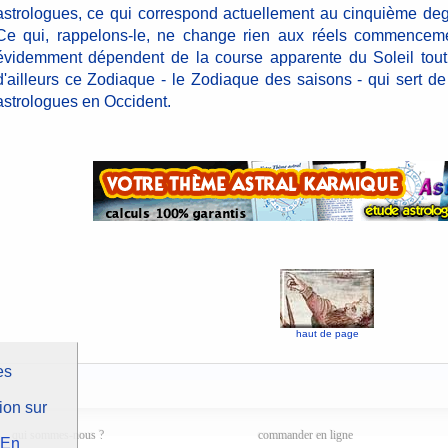
astrologues, ce qui correspond actuellement au cinquième de
Ce qui, rappelons-le, ne change rien aux réels commencem
évidemment dépendent de la course apparente du Soleil tout 
d'ailleurs ce Zodiaque - le Zodiaque des saisons - qui sert de
astrologues en Occident.
haut de page
es
ion sur
qui sommes-nous ?
commander en ligne
En