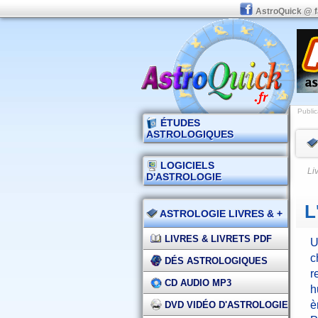
AstroQuick @ 
Public
ÉTUDES
ASTROLOGIQUES
LOGICIELS
Li
D'ASTROLOGIE
L
ASTROLOGIE LIVRES & +
LIVRES & LIVRETS PDF
U
c
DÉS ASTROLOGIQUES
r
CD AUDIO MP3
h
è
DVD VIDÉO D'ASTROLOGIE