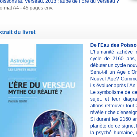
oissons au Verseau. 2013 : aube de l’Ere du Verseau ?
ormat A4 - 45 pages env.
xtrait du livret
De l'Eau des Poisso
L'humanité achève e
cycle de 2160 ans, 
débuter un cycle nouv
Sera-t-il un Age d'O
Nouvel Age? Comment
ils évoluer après l'An
Le symbolisme de ces
sujet, et leur diag
allons retrouver tout
révèle riche d'enseig
Si durant les 2160 a
planète de ce signe, 
la psyché humaine, e