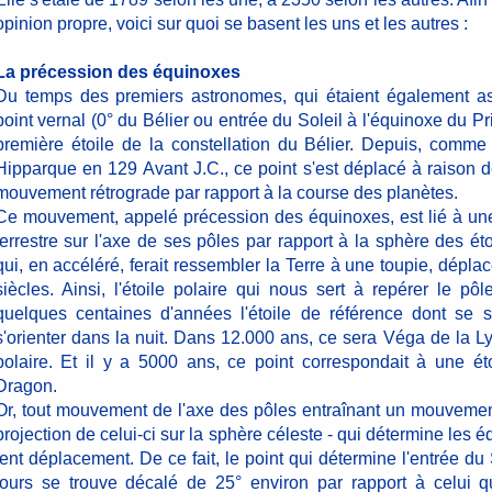
opinion propre, voici sur quoi se basent les uns et les autres :
La précession des équinoxes
Du temps des premiers astronomes, qui étaient également ast
point vernal (0° du Bélier ou entrée du Soleil à l'équinoxe du P
première étoile de la constellation du Bélier. Depuis, comme 
Hipparque en 129 Avant J.C., ce point s'est déplacé à raison 
mouvement rétrograde par rapport à la course des planètes.
Ce mouvement, appelé précession des équinoxes, est lié à une 
terrestre sur l'axe de ses pôles par rapport à la sphère des étoi
qui, en accéléré, ferait ressembler la Terre à une toupie, déplac
siècles. Ainsi, l'étoile polaire qui nous sert à repérer le p
quelques centaines d'années l'étoile de référence dont se 
s'orienter dans la nuit. Dans 12.000 ans, ce sera Véga de la Lyr
polaire. Et il y a 5000 ans, ce point correspondait à une éto
Dragon.
Or, tout mouvement de l'axe des pôles entraînant un mouvement
projection de celui-ci sur la sphère céleste - qui détermine les é
lent déplacement. De ce fait, le point qui détermine l'entrée du
jours se trouve décalé de 25° environ par rapport à celui q