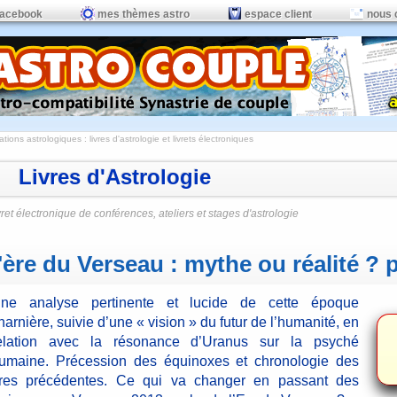
facebook
mes thèmes astro
espace client
nous 
ations astrologiques
:
livres d'astrologie et livrets électroniques
Livres d'Astrologie
vret électronique de conférences, ateliers et stages d'astrologie
'ère du Verseau : mythe ou réalité ? p
ne analyse pertinente et lucide de cette époque
harnière, suivie d’une « vision » du futur de l’humanité, en
elation avec la résonance d’Uranus sur la psyché
umaine. Précession des équinoxes et chronologie des
res précédentes. Ce qui va changer en passant des