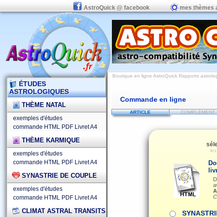
AstroQuick @ facebook
mes thèmes 
Boutique en ligne AstroQuick Rapports astrolog
ÉTUDES
ASTROLOGIQUES
Commande en ligne
THÈME NATAL
ARTICLE
COMPLÉMENT
exemples d'études
commande HTML
PDF
Livret A4
THÈME KARMIQUE
sél
le
exemples d'études
commande HTML
PDF
Livret A4
Do
liv
SYNASTRIE DE COUPLE
D
a
exemples d'études
A
C
commande HTML
PDF
Livret A4
CLIMAT ASTRAL TRANSITS
SYNASTRI