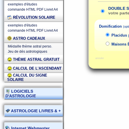
exemples d'études
DOUBLE 
commande HTML
PDF
Livret A4
votre part
RÉVOLUTION SOLAIRE
exemples d'études
Domification
(opt
commande HTML
PDF
Livret A4
Placidus
ASTRO CADEAUX
Maisons 
Médaille thème astral perso.
Jeu de dés astrologiques
annuler
THÈME ASTRAL GRATUIT
CALCUL DE L'ASCENDANT
CALCUL DU SIGNE
SOLAIRE
LOGICIELS
D'ASTROLOGIE
ASTROLOGIE LIVRES & +
Internet Webmaster