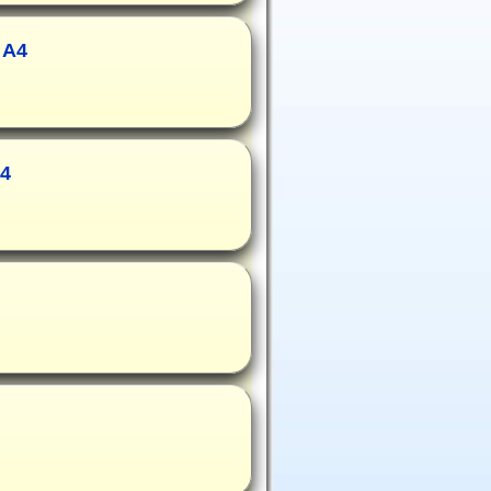
 A4
A4