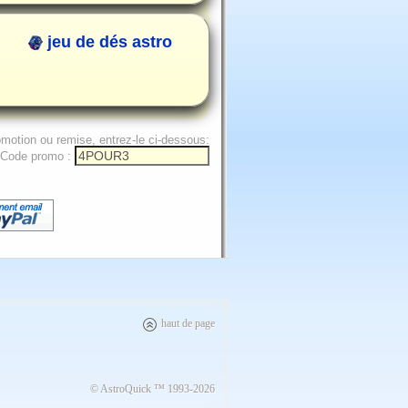
jeu de dés astro
omotion ou remise, entrez-le ci-dessous:
Code promo :
haut de page
© AstroQuick ™ 1993-2026