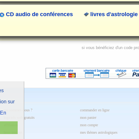
CD audio de conférences
livres d'astrologie
si vous bénéficiez d'un code pr
es
ion sur
qui sommes-nous ?
commander en ligne
En
logiciels web gratuits
mon panier
affiliation
mon compte
liens internet
mes thèmes astrologiques