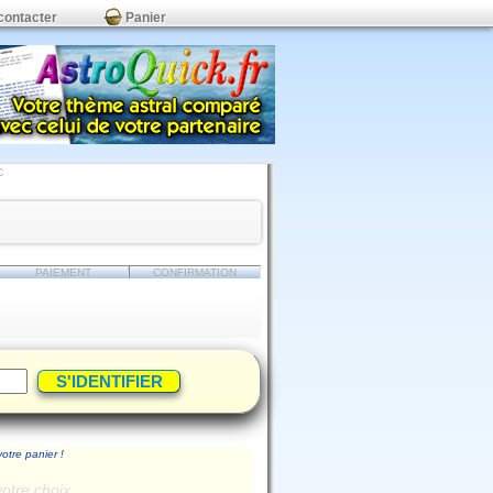
contacter
Panier
C
PAIEMENT
CONFIRMATION
votre panier !
votre choix