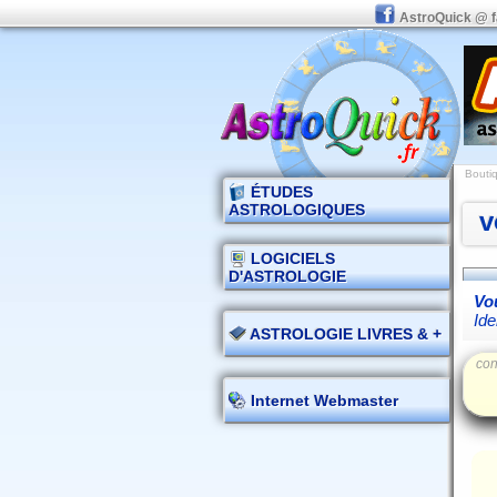
AstroQuick @ 
Boutiq
ÉTUDES
ASTROLOGIQUES
v
LOGICIELS
D'ASTROLOGIE
Vou
Ide
ASTROLOGIE LIVRES & +
con
Internet Webmaster