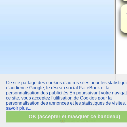
Ce site partage des cookies d'autres sites pour les statistiqu
d'audience Google, le réseau social FaceBook et la
personnalisation des publicités.En poursuivant votre navigat
ce site, vous acceptez l'utilisation de Cookies pour la
AstroQuick
sarl
personnalisation des annonces et les statistiques de visites.
10 Parc Club du Millénaire
savoir plus...
1025 avenue Henri Becquerel
F
34000 Montpellier
OK (accepter et masquer ce bandeau)
astrology software & reports