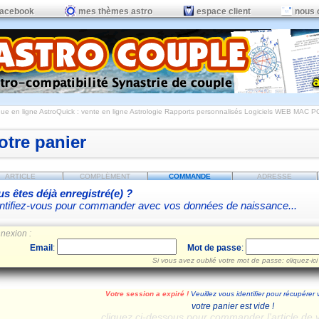
facebook
mes thèmes astro
espace client
nous 
ue en ligne AstroQuick : vente en ligne Astrologie Rapports personnalisés Logiciels WEB MAC P
otre panier
ARTICLE
COMPLÉMENT
COMMANDE
ADRESSE
s êtes déjà enregistré(e) ?
ntifiez-vous pour commander avec vos données de naissance...
nexion :
Email
:
Mot de passe
:
Si vous avez oublié votre mot de passe: cliquez-ici
Votre session a expiré !
Veuillez vous identifier pour récupérer 
votre panier est vide !
cliquez ci-dessous pour commander l'article de 