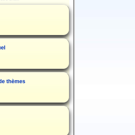
uel
 de thèmes