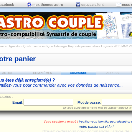
facebook
mes thèmes astro
espace client
nous 
ue en ligne AstroQuick : vente en ligne Astrologie Rapports personnalisés Logiciels WEB MAC P
otre panier
ARTICLE
COMPLÉMENT
COMMANDE
ADRESSE
s êtes déjà enregistré(e) ?
ntifiez-vous pour commander avec vos données de naissance...
nexion :
Email
:
Mot de passe
:
Si vous avez oublié votre mot de passe: cliquez-ici
Votre session a expiré !
Veuillez vous identifier pour récupérer 
votre panier est vide !
cliquez ci-dessous pour commander l'article de 