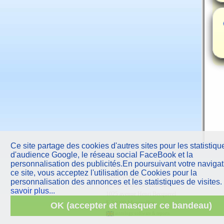
Ce site partage des cookies d'autres sites pour les statistiqu
d'audience Google, le réseau social FaceBook et la
personnalisation des publicités.En poursuivant votre navigat
ce site, vous acceptez l'utilisation de Cookies pour la
AstroQuick
sarl
personnalisation des annonces et les statistiques de visites.
10 Parc Club du Millénaire
savoir plus...
1025 avenue Henri Becquerel
F
34000 Montpellier
OK (accepter et masquer ce bandeau)
astrology software & reports