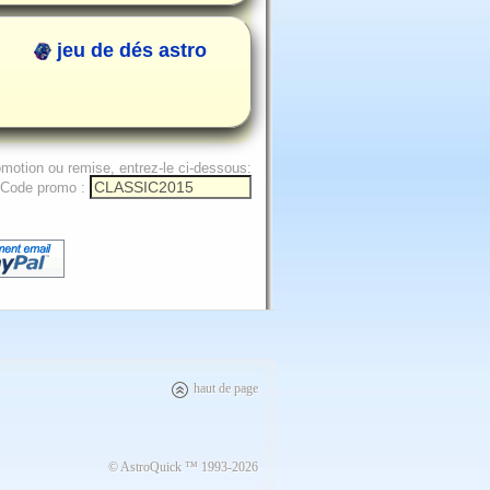
jeu de dés astro
omotion ou remise, entrez-le ci-dessous:
Code promo :
haut de page
© AstroQuick ™ 1993-2026