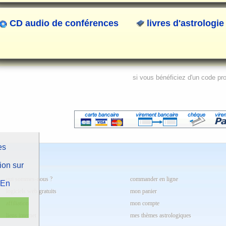
CD audio de conférences
livres d'astrologie
si vous bénéficiez d'un code pr
es
ion sur
qui sommes-nous ?
commander en ligne
En
logiciels web gratuits
mon panier
affiliation
mon compte
liens internet
mes thèmes astrologiques