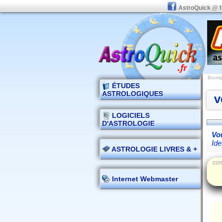
AstroQuick @ 
Boutiq
ÉTUDES
ASTROLOGIQUES
v
LOGICIELS
D'ASTROLOGIE
Vou
Ide
ASTROLOGIE LIVRES & +
con
Internet Webmaster