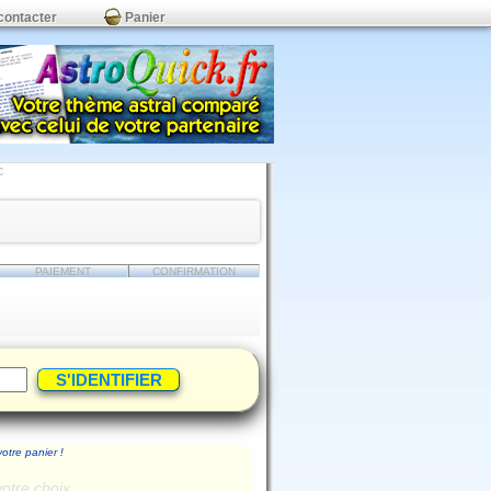
contacter
Panier
C
PAIEMENT
CONFIRMATION
votre panier !
votre choix