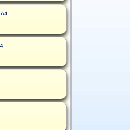
 A4
A4