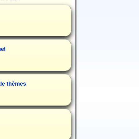
uel
 de thèmes