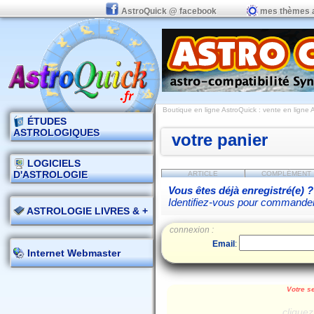
AstroQuick @ facebook
mes thèmes 
Boutique en ligne AstroQuick : vente en ligne
ÉTUDES
ASTROLOGIQUES
votre panier
LOGICIELS
D'ASTROLOGIE
ARTICLE
COMPLÉMENT
Vous êtes déjà enregistré(e) ?
Identifiez-vous pour commande
ASTROLOGIE LIVRES & +
connexion :
Email
:
Internet Webmaster
Votre se
cliquez