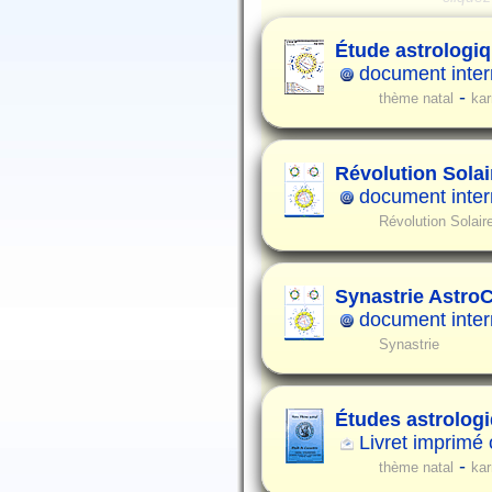
Étude astrologiq
document intern
-
thème natal
ka
Révolution Solair
document intern
Révolution Solair
Synastrie Astro
document intern
Synastrie
Études astrolog
Livret imprimé
-
thème natal
ka