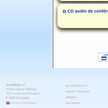
CD audio de confér
AstroQuick
sarl
qui sommes-nous ?
10 Parc Club du Millénaire
logiciels web gratuits
1025 avenue Henri Becquerel
affiliation
F
34000 Montpellier
liens internet
astrology software & reports