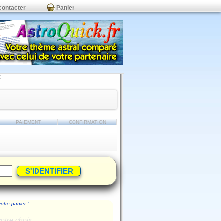
contacter
Panier
C
PAIEMENT
CONFIRMATION
votre panier !
votre choix