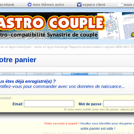
facebook
mes thèmes astro
espace client
nous 
ue en ligne AstroQuick : vente en ligne Astrologie Rapports personnalisés Logiciels WEB MAC P
otre panier
ARTICLE
COMPLÉMENT
COMMANDE
ADRESSE
s êtes déjà enregistré(e) ?
ntifiez-vous pour commander avec vos données de naissance...
nexion :
Email
:
Mot de passe
:
Si vous avez oublié votre mot de passe: cliquez-ici
Votre session a expiré !
Veuillez vous identifier pour récupérer 
votre panier est vide !
cliquez ci-dessous pour commander l'article de 