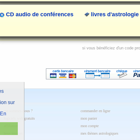
CD audio de conférences
livres d'astrologie
si vous bénéficiez d'un code pr
es
ion sur
qui sommes-nous ?
commander en ligne
En
logiciels web gratuits
mon panier
affiliation
mon compte
liens internet
mes thèmes astrologiques