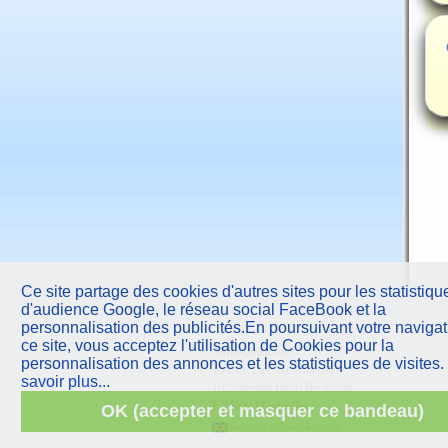
Ce site partage des cookies d'autres sites pour les statistiqu
d'audience Google, le réseau social FaceBook et la
personnalisation des publicités.En poursuivant votre navigat
ce site, vous acceptez l'utilisation de Cookies pour la
AstroQuick
sarl
personnalisation des annonces et les statistiques de visites.
10 Parc Club du Millénaire
savoir plus...
1025 avenue Henri Becquerel
F
34000 Montpellier
OK (accepter et masquer ce bandeau)
astrology software & reports