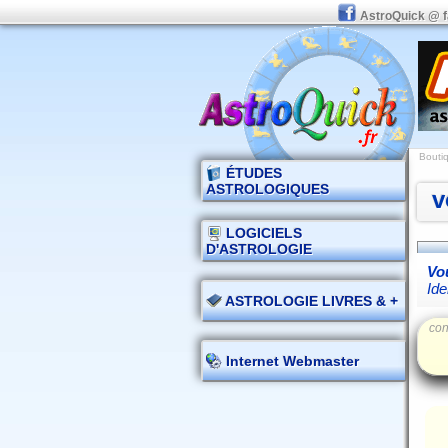
AstroQuick @ 
Boutiq
ÉTUDES
ASTROLOGIQUES
v
LOGICIELS
D'ASTROLOGIE
Vou
Ide
ASTROLOGIE LIVRES & +
con
Internet Webmaster