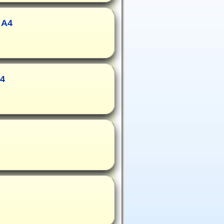
 A4
A4