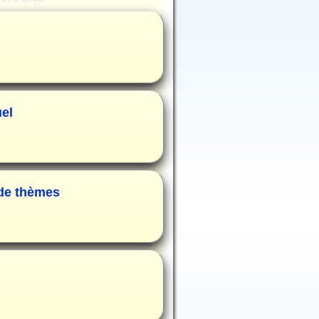
uel
 de thèmes