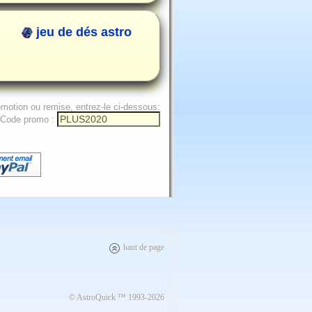
jeu de dés astro
omotion ou remise, entrez-le ci-dessous:
Code promo :
haut de page
© AstroQuick ™ 1993-2026