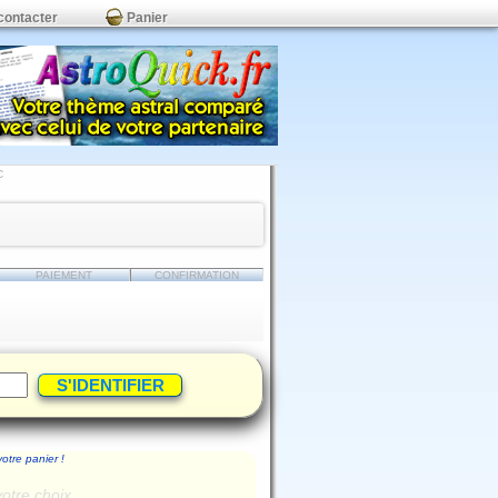
contacter
Panier
C
PAIEMENT
CONFIRMATION
votre panier !
votre choix