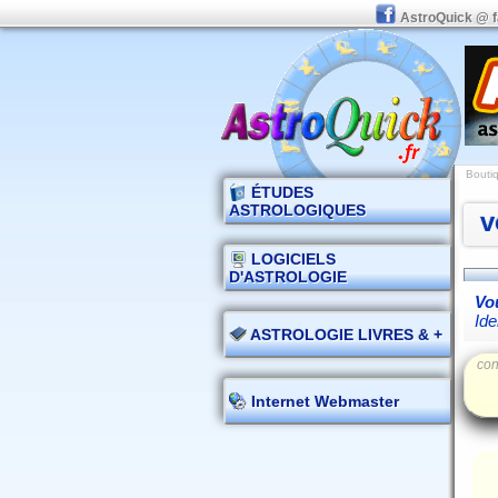
AstroQuick @ 
Boutiq
ÉTUDES
ASTROLOGIQUES
v
LOGICIELS
D'ASTROLOGIE
Vou
Ide
ASTROLOGIE LIVRES & +
con
Internet Webmaster