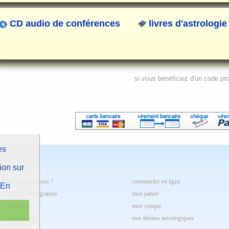
CD audio de conférences
livres d'astrologie
si vous bénéficiez d'un code pr
es
ion sur
qui sommes-nous ?
commander en ligne
En
logiciels web gratuits
mon panier
affiliation
mon compte
liens internet
mes thèmes astrologiques