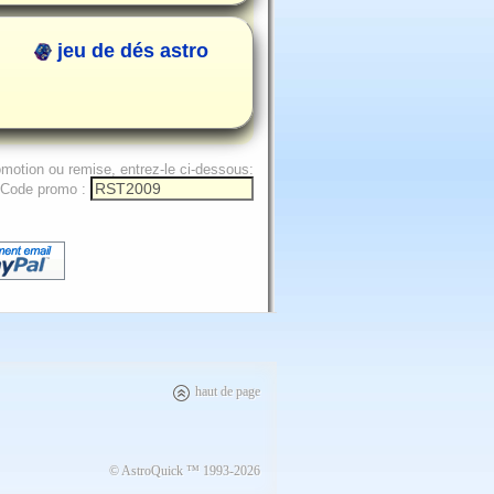
jeu de dés astro
omotion ou remise, entrez-le ci-dessous:
Code promo :
haut de page
© AstroQuick ™ 1993-2026