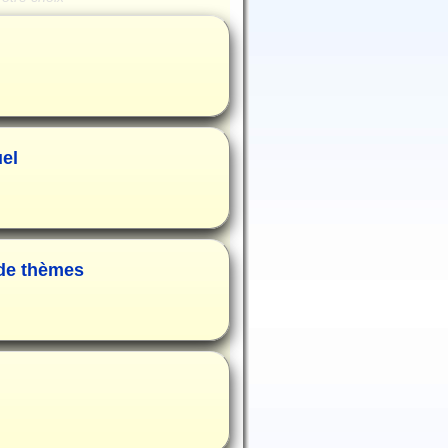
uel
 de thèmes