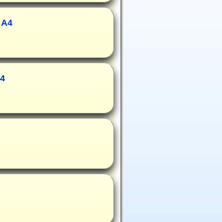
 A4
A4