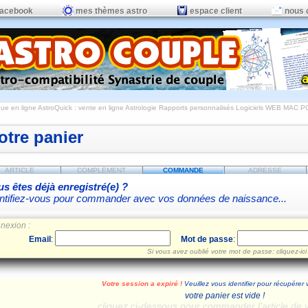
facebook
mes thèmes astro
espace client
nous 
ue en ligne AstroQuick : vente en ligne Astrologie Rapports personnalisés Logiciels WEB MAC P
otre panier
ARTICLE
COMPLÉMENT
COMMANDE
ADRESSE
s êtes déjà enregistré(e) ?
ntifiez-vous pour commander avec vos données de naissance...
nexion :
Email
:
Mot de passe
:
Si vous avez oublié votre mot de passe: cliquez-ici
Votre session a expiré !
Veuillez vous identifier pour récupérer 
votre panier est vide !
cliquez ci-dessous pour commander l'article de 