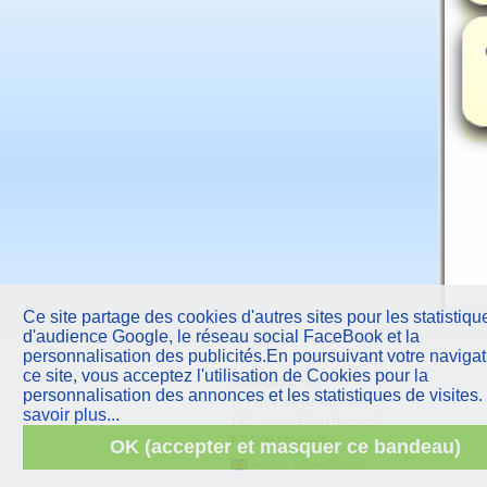
Ce site partage des cookies d'autres sites pour les statistiqu
d'audience Google, le réseau social FaceBook et la
personnalisation des publicités.En poursuivant votre navigat
ce site, vous acceptez l'utilisation de Cookies pour la
AstroQuick
sarl
personnalisation des annonces et les statistiques de visites.
10 Parc Club du Millénaire
savoir plus...
1025 avenue Henri Becquerel
F
34000 Montpellier
OK (accepter et masquer ce bandeau)
astrology software & reports