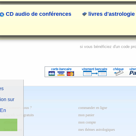
CD audio de conférences
livres d'astrologie
si vous bénéficiez d'un code pr
es
ion sur
qui sommes-nous ?
commander en ligne
En
logiciels web gratuits
mon panier
affiliation
mon compte
liens internet
mes thèmes astrologiques