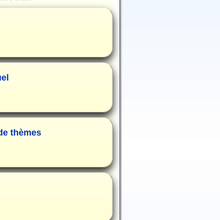
uel
 de thèmes