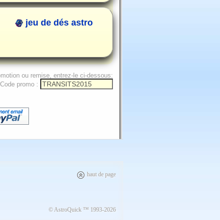
jeu de dés astro
omotion ou remise, entrez-le ci-dessous:
Code promo :
haut de page
© AstroQuick ™ 1993-2026