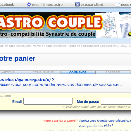
facebook
mes thèmes astro
espace client
nous 
ue en ligne AstroQuick : vente en ligne Astrologie Rapports personnalisés Logiciels WEB MAC P
otre panier
ARTICLE
COMPLÉMENT
COMMANDE
ADRESSE
s êtes déjà enregistré(e) ?
ntifiez-vous pour commander avec vos données de naissance...
nexion :
Email
:
Mot de passe
:
Si vous avez oublié votre mot de passe: cliquez-ici
Votre session a expiré !
Veuillez vous identifier pour récupérer 
votre panier est vide !
cliquez ci-dessous pour commander l'article de 