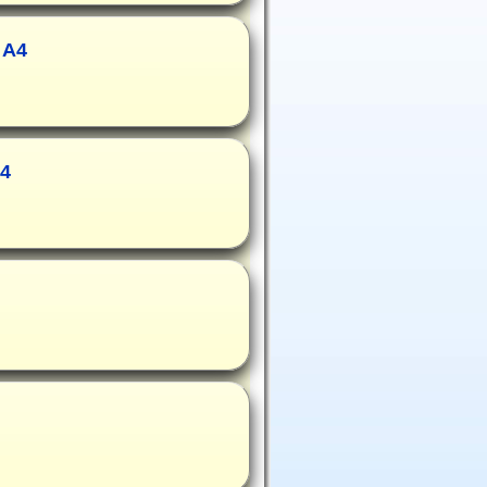
 A4
A4