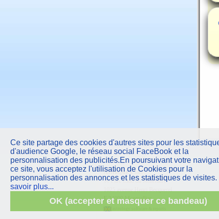
Ce site partage des cookies d'autres sites pour les statistiqu
d'audience Google, le réseau social FaceBook et la
personnalisation des publicités.En poursuivant votre navigat
ce site, vous acceptez l'utilisation de Cookies pour la
AstroQuick
sarl
personnalisation des annonces et les statistiques de visites.
10 Parc Club du Millénaire
savoir plus...
1025 avenue Henri Becquerel
F
34000 Montpellier
OK (accepter et masquer ce bandeau)
astrology software & reports