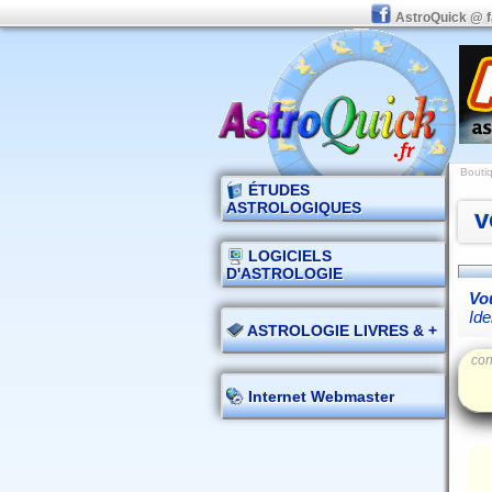
AstroQuick @ 
Boutiq
ÉTUDES
ASTROLOGIQUES
v
LOGICIELS
D'ASTROLOGIE
Vou
Ide
ASTROLOGIE LIVRES & +
con
Internet Webmaster