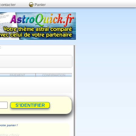
contacter
Panier
C
PAIEMENT
CONFIRMATION
votre panier !
votre choix