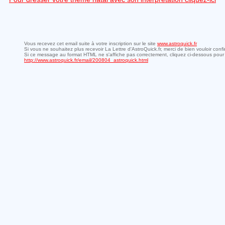
Vous recevez cet email suite à votre inscription sur le site
www.astroquick.fr
Si vous ne souhaitez plus recevoir La Lettre d'AstroQuick.fr, merci de bien vouloir conf
Si ce message au format HTML ne s'affiche pas correctement, cliquez ci-dessous pour 
http://www.astroquick.fr/email/200804_astroquick.html