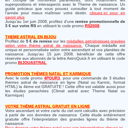
en compte de nombreux paramètres, dont notamment les
superpositions et interaspects avec le Theme de naissance. Un
guide précieux que vous pouvez consulter à tout moment de
l'année pour mieux maîtriser votre destin.
cliquez-ici pour en
savoir plus
Jusqu'au 1er juin 2008, profitez d'une
remise promotionnelle de
3 € sur votre RS
en utilisant le code promo
RS2008
.
THEME ASTRAL EN BIJOU
Profitez de
5 € de remise
sur les
médailles astrologiques gravées
selon votre thème astral de naissance.
Chaque médaille est
unique et personnalisée selon votre ascendant et vos planètes de
naissance. Jusqu'au 15 juin 2008, bénéficier de cette offre
réservée aux abonnés de la lettre AstroQuick.fr en utilisant le code
promo
BIJOUASTRAL
.
PROMOTION THÈMES NATAL ET KARMIQUE
Avec le code promo
4POUR3
, pour une commande de 3 études
thèmes astral de naissance en ligne (Natal ou Karmic, format
HTML) la 4ème est GRATUITE ! Cette offre est valable aussi pour
les études panachées (Climat astral avec Theme Natal ou
Karmique)
VOTRE THÈME ASTRAL GRATUIT EN LIGNE
Votre ascendant et votre carte du ciel sont calculés avec précision
à partir de vos données de naissance. Cette étude entièrement
gratuite offre l'interpretation des grandes lignes du thème de
naissance:
Pour dresser votre thème natal avec son interprétation cliquez-ici