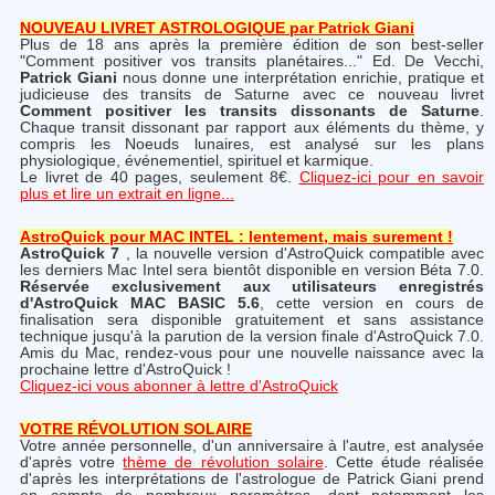
NOUVEAU LIVRET ASTROLOGIQUE par Patrick Giani
Plus de 18 ans après la première édition de son best-seller
"Comment positiver vos transits planétaires..." Ed. De Vecchi,
Patrick Giani
nous donne une interprétation enrichie, pratique et
judicieuse des transits de Saturne avec ce nouveau livret
Comment positiver les transits dissonants de Saturne
.
Chaque transit dissonant par rapport aux éléments du thème, y
compris les Noeuds lunaires, est analysé sur les plans
physiologique, événementiel, spirituel et karmique.
Le livret de 40 pages, seulement 8€.
Cliquez-ici pour en savoir
plus et lire un extrait en ligne...
AstroQuick pour MAC INTEL : lentement, mais surement !
AstroQuick 7
, la nouvelle version d'AstroQuick compatible avec
les derniers Mac Intel sera bientôt disponible en version Béta 7.0.
Réservée exclusivement aux utilisateurs enregistrés
d'AstroQuick MAC BASIC 5.6
, cette version en cours de
finalisation sera disponible gratuitement et sans assistance
technique jusqu'à la parution de la version finale d'AstroQuick 7.0.
Amis du Mac, rendez-vous pour une nouvelle naissance avec la
prochaine lettre d'AstroQuick !
Cliquez-ici vous abonner à lettre d'AstroQuick
VOTRE RÉVOLUTION SOLAIRE
Votre année personnelle, d'un anniversaire à l'autre, est analysée
d'après votre
thème de révolution solaire
. Cette étude réalisée
d'après les interprétations de l'astrologue de Patrick Giani prend