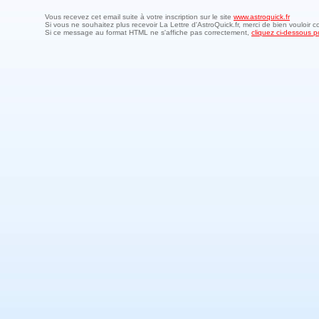
Vous recevez cet email suite à votre inscription sur le site
www.astroquick.fr
Si vous ne souhaitez plus recevoir La Lettre d'AstroQuick.fr, merci de bien vouloir c
Si ce message au format HTML ne s'affiche pas correctement,
cliquez ci-dessous po