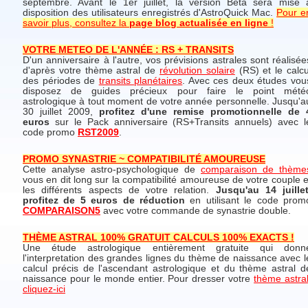
septembre. Avant le 1er juillet, la version Béta sera mise 
disposition des utilisateurs enregistrés d'AstroQuick Mac.
Pour e
savoir plus, consultez la
page blog actualisée en ligne
!
VOTRE METEO DE L'ANNÉE : RS + TRANSITS
D'un anniversaire à l'autre, vos prévisions astrales sont réalisée
d'après votre thème astral de
révolution solaire
(RS) et le calcu
des périodes de
transits planétaires
. Avec ces deux études vou
disposez de guides précieux pour faire le point mété
astrologique à tout moment de votre année personnelle. Jusqu'a
30 juillet 2009,
profitez d'une remise promotionnelle de 
euros
sur le Pack anniversaire (RS+Transits annuels) avec l
code promo
RST2009
.
PROMO SYNASTRIE ~ COMPATIBILITÉ AMOUREUSE
Cette analyse astro-psychologique de
comparaison de thème
vous en dit long sur la compatibilité amoureuse de votre couple e
les différents aspects de votre relation.
Jusqu'au 14 juillet
profitez de 5 euros de réduction
en utilisant le code prom
COMPARAISON5
avec votre commande de synastrie double.
THÈME ASTRAL 100% GRATUIT CALCULS 100% EXACTS !
Une étude astrologique entièrement gratuite qui donn
l'interpretation des grandes lignes du thème de naissance avec l
calcul précis de l'ascendant astrologique et du thème astral d
naissance pour le monde entier. Pour dresser votre
thème astral
cliquez-ici