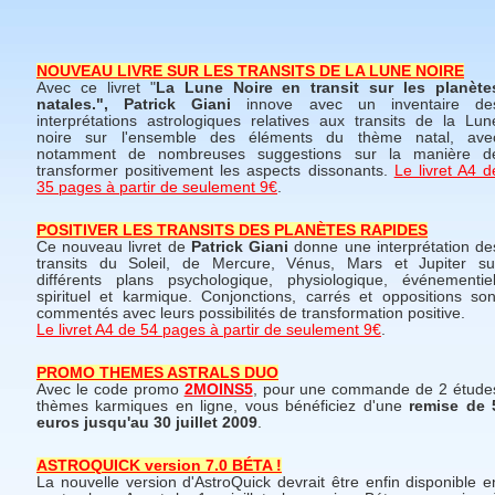
NOUVEAU LIVRE SUR LES TRANSITS DE LA LUNE NOIRE
Avec ce livret "
La Lune Noire en transit sur les planète
natales.", Patrick Giani
innove avec un inventaire de
interprétations astrologiques relatives aux transits de la Lun
noire sur l'ensemble des éléments du thème natal, ave
notamment de nombreuses suggestions sur la manière d
transformer positivement les aspects dissonants.
Le livret A4 d
35 pages à partir de seulement 9€
.
POSITIVER LES TRANSITS DES PLANÈTES RAPIDES
Ce nouveau livret de
Patrick Giani
donne une interprétation de
transits du Soleil, de Mercure, Vénus, Mars et Jupiter su
différents plans psychologique, physiologique, événementiel
spirituel et karmique. Conjonctions, carrés et oppositions son
commentés avec leurs possibilités de transformation positive.
Le livret A4 de 54 pages à partir de seulement 9€
.
PROMO THEMES ASTRALS DUO
Avec le code promo
2MOINS5
, pour une commande de 2 étude
thèmes karmiques en ligne, vous bénéficiez d'une
remise de 
euros jusqu'au 30 juillet 2009
.
ASTROQUICK version 7.0 BÉTA !
La nouvelle version d'AstroQuick devrait être enfin disponible e