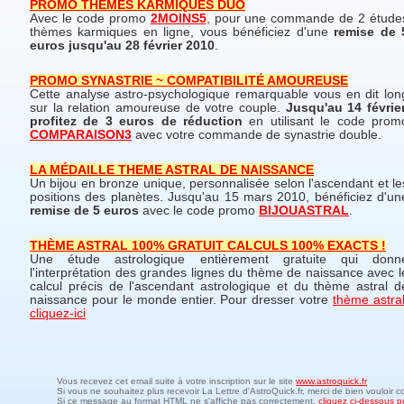
PROMO THEMES KARMIQUES DUO
Avec le code promo
2MOINS5
, pour une commande de 2 étude
thèmes karmiques en ligne, vous bénéficiez d'une
remise de 
euros jusqu'au 28 février 2010
.
PROMO SYNASTRIE ~ COMPATIBILITÉ AMOUREUSE
Cette analyse astro-psychologique remarquable vous en dit lon
sur la relation amoureuse de votre couple.
Jusqu'au 14 février
profitez de 3 euros de réduction
en utilisant le code prom
COMPARAISON3
avec votre commande de synastrie double.
LA MÉDAILLE THEME ASTRAL DE NAISSANCE
Un bijou en bronze unique, personnalisée selon l'ascendant et le
positions des planètes. Jusqu'au 15 mars 2010, bénéficiez d'un
remise de 5 euros
avec le code promo
BIJOUASTRAL
.
THÈME ASTRAL 100% GRATUIT CALCULS 100% EXACTS !
Une étude astrologique entièrement gratuite qui donn
l'interprétation des grandes lignes du thème de naissance avec l
calcul précis de l'ascendant astrologique et du thème astral d
naissance pour le monde entier. Pour dresser votre
thème astral
cliquez-ici
Vous recevez cet email suite à votre inscription sur le site
www.astroquick.fr
Si vous ne souhaitez plus recevoir La Lettre d'AstroQuick.fr, merci de bien vouloir c
Si ce message au format HTML ne s'affiche pas correctement,
cliquez ci-dessous po