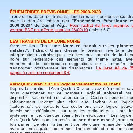
ÉPHÉMÉRIDES PRÉVISIONNELLES 2008-2020
Trouvez les dates de transits planétaires en quelques seconde
avec la dernière édition des
"Ephémérides Prévisionnelle
2008-2020" de Daniel Véga
.
Pour l'achat du livret imprimé, l
version PDF est offerte jusqu'au 28/02/10
(valeur 5 €)
LES TRANSITS DE LA LUNE NOIRE
Avec ce livret "
La Lune Noire en transit sur les planète
natales.", Patrick Giani
dresse le premier inventaire de
interprétations astrologiques relatives aux transits de la Lun
noire sur l'ensemble des éléments du thème natal, ave
notamment de nombreuses suggestions sur la manière d
transformer positivement les dissonances.
Le livret A4 de 3
pages à partir de seulement 9 €
.
AstroQuick Web 7.0 : un logiciel vraiment moins cher !
Depuis la parution d'AstroQuick 7.0 vous avez été nombreux 
nous questionner sur ce
nouveau logiciel universel
mai
disponible seulement sur abonnement. Certains pensent qu
l'abonnement revient plus cher que l'achat d'un logicie
“autonome”. Ce serait le cas seulement si ce logiciel pouvai
fonctionner indéfiniment, sur tous les ordinateurs et tous le
systèmes, et ce, quelque soient leurs évolutions ! Les logiciel
AstroQuick Web sont proposés au
prix d'une mise à jour
, un
fois par an. De plus, ils tiennent compte d'une
remise de fidélit
avec un mois gratuit par année d'ancienneté et leurs prix son