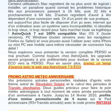
sans augmentation
.
Certains utilisateurs Mac regrettent de ne plus avoir de logiciel 
installer, un paradoxe quand connait les problèmes historique
liés aux processeurs passant à 16 bits, puis 32 bits e
prochainement à 64 bits. D'autres regrettent d'avoir à êtr
dépendant d'une connexion web. Or d'un point de vue pratique, i
est aujourd'hui plus facile de disposer d'un pc avec internet qu
d'un ordinateur avec un système sans incompatibilité; ni obsolète
ni trop vieux, ni trop récent pour faire marcher toute sa logithèqu
!
AstroQuick 7 est 100% compatible
Mac OS X (toute
versions), PC Windows (toutes versions avec les navigateur
Firefox ou Safari) et vous pouvez aussi l'utiliser avec votre iPhon
ou mini PC eee mobile sans même nécessiter de connexion hau
débit !
Nous espérons vous présenter la version complète PERSO e
mai prochain. Comme toujours chez AstroQuick, les upgrade
seront proposés à prix préférentiels pour évoluer de la versio
ECO vers la PERSO. Pour en savoir plus,
prenez un temp
d'avance avec la web app AstroQuick 7.0 ECO
PROMO ASTRO METEO ANNIVERSAIRE
Vos prévisions astrales personnelles réalisées d'après votr
thème astral de
Révolution Solaire
et le calcul des périodes d
Transits planétaires
. Deux guides précieux pour faire le poin
météo astrologique à tout moment de votre année personnelle
d'un anniversaire à l'autre. Jusqu'au 14 février 2010,
profite
d'une remise promotionnelle de 4 euros
sur le Pac
anniversaire (RS+Transits annuels) avec le code promo
RST201