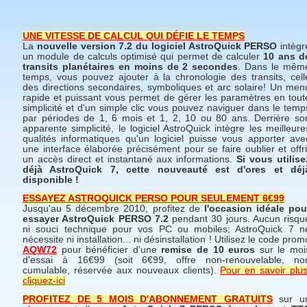
UNE VITESSE DE CALCUL QUI DÉFIE LE TEMPS
La
nouvelle version 7.2 du logiciel AstroQuick PERSO
intègr
un module de calculs optimisé qui permet de calculer
10 ans d
transits planétaires en moins de 2 secondes
. Dans le mêm
temps, vous pouvez ajouter à la chronologie des transits, cell
des directions secondaires, symboliques et arc solaire! Un men
rapide et puissant vous permet de gérer les paramètres en tout
simplicité et d'un simple clic vous pouvez naviguer dans le temp
par périodes de 1, 6 mois et 1, 2, 10 ou 80 ans. Derrière so
apparente simplicité, le logiciel AstroQuick intègre les meilleure
qualités informatiques qu'un logiciel puisse vous apporter ave
une interface élaborée précisément pour se faire oublier et offri
un accès direct et instantané aux informations.
Si vous utilise
déjà AstroQuick 7, cette nouveauté est d'ores et déj
disponible !
ESSAYEZ ASTROQUICK PERSO POUR SEULEMENT 6€99
Jusqu'au 5 décembre 2010, profitez de
l'occasion idéale pou
essayer AstroQuick PERSO 7.2
pendant 30 jours. Aucun risqu
ni souci technique pour vos PC ou mobiles; AstroQuick 7 n
nécessite ni installation... ni désinstallation ! Utilisez le code prom
AQW72
pour bénéficier d'une
remise de 10 euros
sur le moi
d'essai à 16€99 (soit 6€99, offre non-renouvelable, no
cumulable, réservée aux nouveaux clients).
Pour en savoir plus
cliquez-ici
PROFITEZ DE 5 MOIS D'ABONNEMENT GRATUITS
sur u