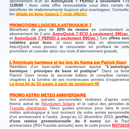
abonnement d'un an
AstroQuick 7 PERSO à seulement TT
119€89
! Avec cette offre renouvelable vous êtes certain d
bénéficier de réabonnements toujours plus avantageux. Consulte
les
détails en ligne (jusqu'à 7 mois offerts).
PROMOTIONS LOGICIELS ASTROQUICK 7
Bénéficiez de plus de
20% de remise
en commandant u
abonnement de 2 ans.
AstroQuick 7 ECO à seulement 39€/an 
et
AstroQuick 7 PERSO à seulement 99€/an !
Ces
offres son
valables pour tous
: si vous avez déjà un abonnemen
AstroQuick vous pouvez le renouveler en profitant de cett
promotion et cumuler ainsi vos mois d'abonnement gratuits.
L'Astrologie karmique et les lois du Karma par Patrick Giani
Réédition d'un best-seller maintenant épuisé
"L'astrologi
karmique : principes de base et pratique"
. Dans ce livret
Patrick Giani révise la seconde édition et complète certain
chapitres à la lumière de ses nombreuses années d'expérience
Le livret A4 de 50 pages à partir de seulement 9€
.
PROMO ASTRO METEO ANNIVERSAIRE
Vos prévisions astrales personnelles réalisées d'après votr
thème astral de
Révolution Solaire
et le calcul des périodes d
Transits planétaires
. Deux guides précieux pour faire le poin
météo astrologique à tout moment de votre année personnelle
d'un anniversaire à l'autre. Jusqu'au 12 décembre 2010,
profite
d'une remise promotionnelle de 4 euros
sur le Pac
anniversaire (RS+Transits annuels) avec le code promo
RST201