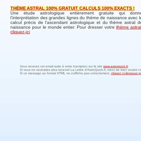
THÈME ASTRAL 100% GRATUIT CALCULS 100% EXACTS !
Une étude astrologique entièrement gratuite qui donn
l'interprétation des grandes lignes du thème de naissance avec l
calcul précis de l'ascendant astrologique et du thème astral d
naissance pour le monde entier. Pour dresser votre
thème astral
cliquez-ici
Vous recevez cet email suite à votre inscription sur le site
www.astroquick.fr
Si vous ne souhaitez plus recevoir La Lettre d'AstroQuick.fr, merci de bien vouloir c
Si ce message au format HTML ne s'affiche pas correctement,
cliquez ci-dessous po