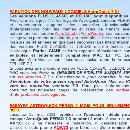
PARUTION DES NOUVEAUX LOGICIELS AstroQuick 7.3 !
Les versions PLUS CLASSIC et DELUXE sont disponibles 
Avec la mise à jour 7.3, les logiciels AstroQuick versions PERS
et supérieures gagnent des nouvelles fonctionnalité
d'interprétations pour les thèmes et listes de transits ave
notamment les modules
AstroCloud
et
AstroPeople
. Les nouveau
listings vous permettent d'obtenir, par exemple, la liste des transit
majeurs de 84 années en quelques secondes! Les interprétation
des versions PLUS CLASSIC et DELUXE ont été écrites pa
l'astrologue
Patrick GIANI
et leurs rapports rédactionnels son
éditables et entièrement compatibles MAC ET PC
. Le
modules AstroMédica sont désormais inclus dans la versio
DELUXE 7.3.
Si vous avez une ancienne version PLUS, CLASSIC, DELUXE o
PRO vous bénéficiez de
REMISES DE FIDÉLITÉ JUSQU'À 85
sur
les licences 7.3
! Consultez-nous pour connaître le tari
d'
évolution de votre ancien logiciel AstroQuick Mac ou P
vers les nouvelles versions 7.3
. Pour plus d'informations
consultez les nouvelles pages de présentation des
module
d'interprétations astrologiques
.
ESSAYEZ ASTROQUICK PERSO 2 MOIS POUR SEULEMEN
9€99
Jusqu'au 15 mai 2011, profitez de
l'occasion idéale pou
essayer AstroQuick PERSO 7.3 pendant 2 mois
. Aucun risque
AstroQuick 7 ne nécessite ni installation, ni désinstallation 
Utilisez le code promo
AQW73
pour bénéficier d'une
remise d