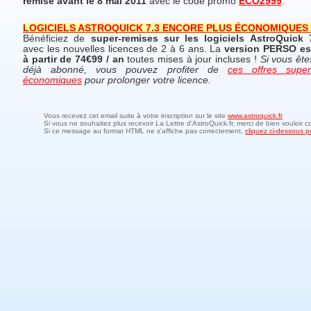
remise avant le 8 mai 2011
avec le code promo
ECO2999
.
LOGICIELS ASTROQUICK 7.3 ENCORE PLUS ÉCONOMIQUES 
Bénéficiez de
super-remises sur les logiciels AstroQuick 
avec les nouvelles licences de 2 à 6 ans. La
version PERSO es
à partir de 74€99 / an
toutes mises à jour incluses !
Si vous ête
déjà abonné, vous pouvez profiter de
ces offres super
économiques
pour prolonger votre licence.
Vous recevez cet email suite à votre inscription sur le site
www.astroquick.fr
Si vous ne souhaitez plus recevoir La Lettre d'AstroQuick.fr, merci de bien vouloir c
Si ce message au format HTML ne s'affiche pas correctement,
cliquez ci-dessous po