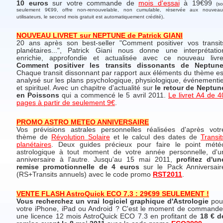
10 euros
sur votre commande de
mois d'essai
à 19€99
(so
seulement 9€99, offre non-renouvelable, non cumulable, réservée aux nouveau
.
utilisateurs, le second mois gratuit est automatiquement crédité)
NOUVEAU LIVRET sur NEPTUNE de Patrick GIANI
20 ans après son best-seller "Comment positiver vos transit
planétaires...", Patrick Giani nous donne une interprétatio
enrichie, approfondie et actualisée avec ce nouveau livre
Comment positiver les transits dissonants de Neptun
Chaque transit dissonnant par rapport aux éléments du thème es
analysé sur les plans psychologique, physiologique, événementie
et spirituel. Avec un chapitre d'actualité sur
le retour de Neptun
en Poissons
qui a commencé le 5 avril 2011.
Le livret A4 de 4
pages à partir de seulement 9€
.
PROMO ASTRO METEO ANNIVERSAIRE
Vos prévisions astrales personnelles réalisées d'après votr
thème de
Révolution Solaire
et le calcul des dates de
Transit
planétaires
. Deux guides précieux pour faire le point mété
astrologique à tout moment de votre année personnelle, d'u
anniversaire à l'autre. Jusqu'au 15 mai 2011,
profitez d'un
remise promotionnelle de 4 euros
sur le Pack Anniversair
(RS+Transits annuels) avec le code promo
RST2011
.
VENTE FLASH AstroQuick ECO 7.3 : 29€99 SEULEMENT !
Vous recherchez un vrai logiciel graphique d'Astrologie
pou
votre iPhone, iPad ou Android ? C'est le moment de commande
une licence 12 mois AstroQuick ECO 7.3 en profitant de
18 € d