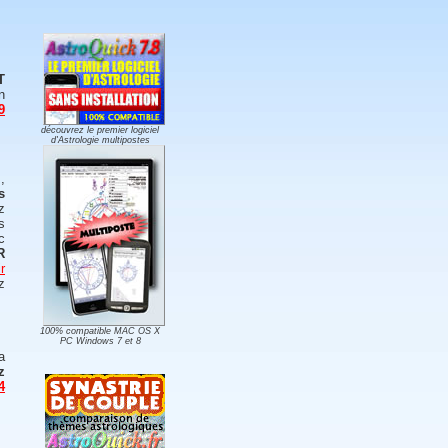
T
n
9
découvrez le premier logiciel
d'Astrologie multipostes
,
s
z
s
c
R
r
z
100% compatible MAC OS X
PC Windows 7 et 8
a
z
4