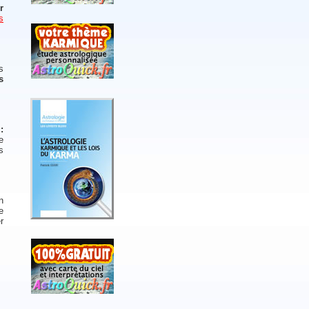
r
s
s
s
:
e
s
n
e
r