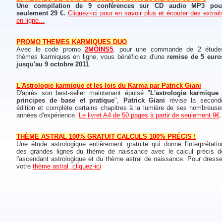
Une compilation de 9 conférences sur CD audio MP3 pou
seulement 29 €.
Cliquez-ici pour en savoir plus et écouter des extrait
en ligne...
PROMO THEMES KARMIQUES DUO
Avec le code promo
2MOINS5
, pour une commande de 2 étude
thèmes karmiques en ligne, vous bénéficiez d'une
remise de 5 euro
jusqu'au 9 octobre 2011
.
L'Astrologie karmique et les lois du Karma par Patrick Giani
D'après son best-seller maintenant épuisé "
L'astrologie karmique 
principes de base et pratique
",
Patrick Giani
révise la second
édition et complète certains chapitres à la lumière de ses nombreuse
années d'expérience.
Le livret A4 de 50 pages à partir de seulement 9€
.
THÈME ASTRAL 100% GRATUIT CALCULS 100% PRÉCIS !
Une étude astrologique entièrement gratuite qui donne l'interprétatio
des grandes lignes du thème de naissance avec le calcul précis d
l'ascendant astrologique et du thème astral de naissance. Pour dresse
votre
thème astral, cliquez-ici