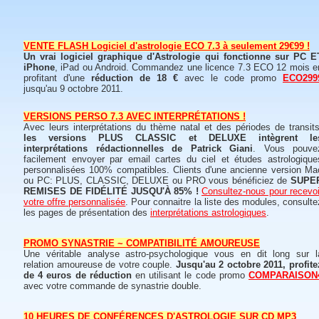
VENTE FLASH Logiciel d'astrologie ECO 7.3 à seulement 29€99 !
Un vrai logiciel graphique d'Astrologie qui fonctionne sur PC E
iPhone
, iPad ou Android. Commandez une licence 7.3 ECO 12 mois e
profitant d'une
réduction de 18 €
avec le code promo
ECO299
jusqu'au 9 octobre 2011.
VERSIONS PERSO 7.3 AVEC INTERPRÉTATIONS !
Avec leurs interprétations du thème natal et des périodes de transits
les versions PLUS CLASSIC et DELUXE intègrent le
interprétations rédactionnelles de Patrick Giani
. Vous pouve
facilement envoyer par email cartes du ciel et études astrologique
personnalisées 100% compatibles. Clients d'une ancienne version Ma
ou PC: PLUS, CLASSIC, DELUXE ou PRO vous bénéficiez de
SUPE
REMISES DE FIDÉLITÉ JUSQU'À 85% !
Consultez-nous pour recevoi
votre offre personnalisée
. Pour connaitre la liste des modules, consulte
les pages de présentation des
interprétations astrologiques
.
PROMO SYNASTRIE ~ COMPATIBILITÉ AMOUREUSE
Une véritable analyse astro-psychologique vous en dit long sur l
relation amoureuse de votre couple.
Jusqu'au 2 octobre 2011, profite
de 4 euros de réduction
en utilisant le code promo
COMPARAISON
avec votre commande de synastrie double.
10 HEURES DE CONFÉRENCES D'ASTROLOGIE SUR CD MP3