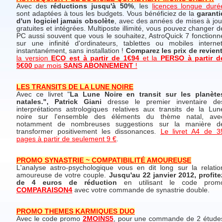
Avec des
réductions jusqu'à 50%
, les
licences longue duré
sont adaptées à tous les budgets. Vous bénéficiez de la
garanti
d'un logiciel jamais obsolète
, avec des années de mises à jou
gratuites et intégrées. Multiposte illimité, vous pouvez changer d
PC aussi souvent que vous le souhaitez, AstroQuick 7 fonctionn
sur une infinité d'ordinateurs, tablettes ou mobiles internet
instantanément, sans installation !
Comparez les prix de revien
la version
ECO est à partir de 1€94
et la
PERSO à partir d
5€00
par mois
SANS ABONNEMENT
!
LES TRANSITS DE LA LUNE NOIRE
Avec ce livret "
La Lune Noire en transit sur les planète
natales.", Patrick Giani
dresse le premier inventaire de
interprétations astrologiques relatives aux transits de la Lun
noire sur l'ensemble des éléments du thème natal, ave
notamment de nombreuses suggestions sur la manière d
transformer positivement les dissonances.
Le livret A4 de 3
pages à partir de seulement 9 €
.
PROMO SYNASTRIE ~ COMPATIBILITÉ AMOUREUSE
L'analyse astro-psychologique vous en dit long sur la relatio
amoureuse de votre couple.
Jusqu'au 22 janvier 2012, profite
de 4 euros de réduction
en utilisant le code prom
COMPARAISON4
avec votre commande de synastrie double.
PROMO THEMES KARMIQUES DUO
Avec le code promo
2MOINS5
, pour une commande de 2 étude