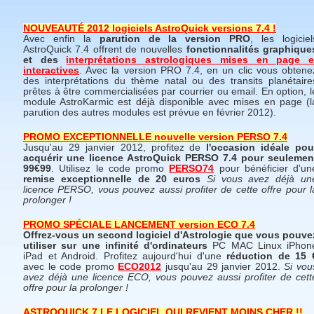
NOUVEAUTÉ 2012 logiciels AstroQuick versions 7.4 !
Avec enfin la
parution de la version PRO
, les logiciel
AstroQuick 7.4 offrent de nouvelles
fonctionnalités graphique
et des
interprétations astrologiques mises en page e
interactives
. Avec la version PRO 7.4, en un clic vous obtene
des interprétations du thème natal ou des transits planétaire
prêtes à être commercialisées par courrier ou email. En option, l
module AstroKarmic est déjà disponible avec mises en page (l
parution des autres modules est prévue en février 2012).
PROMO EXCEPTIONNELLE nouvelle version PERSO 7.4
Jusqu'au 29 janvier 2012, profitez de
l'occasion idéale pou
acquérir une licence AstroQuick PERSO 7.4 pour seulemen
99€99
. Utilisez le code promo
PERSO74
pour bénéficier d'un
remise exceptionnelle de 20 euros
Si vous avez déjà un
licence PERSO, vous pouvez aussi profiter de cette offre pour l
prolonger !
PROMO SPÉCIALE LANCEMENT version ECO 7.4
Offrez-vous un second logiciel d'Astrologie que vous pouve
utiliser sur une infinité d'ordinateurs
PC MAC Linux iPhon
iPad et Android. Profitez aujourd'hui d'une
réduction de 15 
avec le code promo
ECO2012
jusqu'au 29 janvier 2012.
Si vou
avez déjà une licence ECO, vous pouvez aussi profiter de cett
offre pour la prolonger !
ASTROQUICK 7 LE LOGICIEL QUI REVIENT MOINS CHER !!