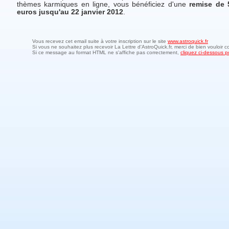
thèmes karmiques en ligne, vous bénéficiez d'une
remise de 
euros jusqu'au 22 janvier 2012
.
Vous recevez cet email suite à votre inscription sur le site
www.astroquick.fr
Si vous ne souhaitez plus recevoir La Lettre d'AstroQuick.fr, merci de bien vouloir c
Si ce message au format HTML ne s'affiche pas correctement,
cliquez ci-dessous po