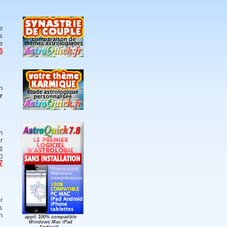
e
s
e
5
n
r
n
r
e
n
7
r
s
n
appli 100% compatible
Windows Mac iPad