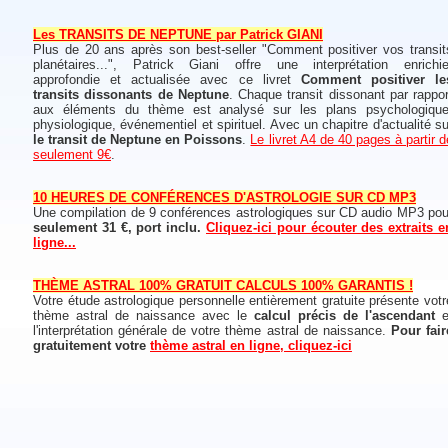
Les TRANSITS DE NEPTUNE par Patrick GIANI
Plus de 20 ans après son best-seller "Comment positiver vos transit
planétaires...", Patrick Giani offre une interprétation enrichie
approfondie et actualisée avec ce livret
Comment positiver le
transits dissonants de Neptune
. Chaque transit dissonant par rappor
aux éléments du thème est analysé sur les plans psychologique
physiologique, événementiel et spirituel. Avec un chapitre d'actualité su
le transit de Neptune en Poissons
.
Le livret A4 de 40 pages à partir d
seulement 9€
.
10 HEURES DE CONFÉRENCES D'ASTROLOGIE SUR CD MP3
Une compilation de 9 conférences astrologiques sur CD audio MP3 pou
seulement 31 €, port inclu.
Cliquez-ici pour écouter des extraits e
ligne...
THÈME ASTRAL 100% GRATUIT CALCULS 100% GARANTIS !
Votre étude astrologique personnelle entièrement gratuite présente votr
thème astral de naissance avec le
calcul précis de l'ascendant
e
l'interprétation générale de votre thème astral de naissance.
Pour fair
gratuitement votre
thème astral en ligne, cliquez-ici