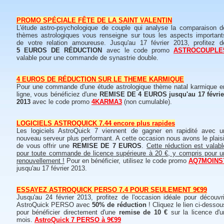
PROMO SPÉCIALE FÊTE DE LA SAINT VALENTIN
L'étude astro-psychologique de couple qui analyse la comparaison d
thèmes astrologiques vous renseigne sur tous les aspects important
de votre relation amoureuse. Jusqu'au 17 février 2013, profitez d
5 EUROS DE RÉDUCTION
avec le code promo
ASTROCOUPLE
valable pour une commande de synastrie double.
4 EUROS DE RÉDUCTION SUR LE THEME KARMIQUE
Pour une commande d'une étude astrologique thème natal karmique e
ligne, vous bénéficiez d'une
REMISE DE 4 EUROS jusqu'au 17 févrie
2013
avec le code promo
4KARMA3
(non cumulable).
LOGICIELS ASTROQUICK 7.44 encore plus rapides
Les logiciels AstroQuick 7 viennent de gagner en rapidité avec u
nouveau serveur plus performant. A cette occasion nous avons le plaisi
de vous offrir une
REMISE DE 7 EUROS
.
Cette réduction est valabl
pour toute commande de licence supérieure à 20 €, y compris pour u
renouvellement !
Pour en bénéficier, utilisez le code promo
AQ7MOINS
jusqu'au 17 février 2013.
ESSAYEZ ASTROQUICK PERSO 7.4 POUR SEULEMENT 9€99
Jusqu'au 24 février 2013, profitez de l'occasion idéale pour découvri
AstroQuick PERSO avec
50% de réduction
! Cliquez le lien ci-dessou
pour bénéficier directement d'une
remise de 10 €
sur la licence d'u
mois.
AstroQuick 7 PERSO à 9€99