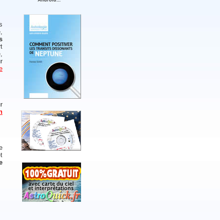
Android…
s
,
s
t
,
r
e
r
n
e
t
e