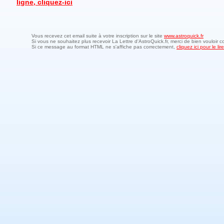
ligne, cliquez-ici
Vous recevez cet email suite à votre inscription sur le site
www.astroquick.fr
Si vous ne souhaitez plus recevoir La Lettre d'AstroQuick.fr, merci de bien vouloir c
Si ce message au format HTML ne s'affiche pas correctement,
cliquez ici pour le l