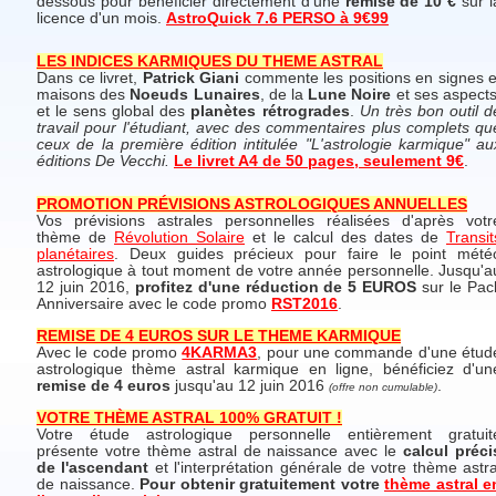
dessous pour bénéficier directement d'une
remise de 10 €
sur l
licence d'un mois.
AstroQuick 7.6 PERSO à 9€99
LES INDICES KARMIQUES DU THEME ASTRAL
Dans ce livret,
Patrick Giani
commente les positions en signes e
maisons des
Noeuds Lunaires
, de la
Lune Noire
et ses aspects
et le sens global des
planètes rétrogrades
.
Un très bon outil d
travail pour l'étudiant, avec des commentaires plus complets qu
ceux de la première édition intitulée "L'astrologie karmique" au
éditions De Vecchi.
Le livret A4 de 50 pages, seulement 9€
.
PROMOTION PRÉVISIONS ASTROLOGIQUES ANNUELLES
Vos prévisions astrales personnelles réalisées d'après votr
thème de
Révolution Solaire
et le calcul des dates de
Transit
planétaires
. Deux guides précieux pour faire le point mété
astrologique à tout moment de votre année personnelle. Jusqu'a
12 juin 2016,
profitez d'une réduction de 5 EUROS
sur le Pac
Anniversaire avec le code promo
RST2016
.
REMISE DE 4 EUROS SUR LE THEME KARMIQUE
Avec le code promo
4KARMA3
, pour une commande d'une étud
astrologique thème astral karmique en ligne, bénéficiez d'un
remise de 4 euros
jusqu'au 12 juin 2016
.
(offre non cumulable)
VOTRE THÈME ASTRAL 100% GRATUIT !
Votre étude astrologique personnelle entièrement gratuit
présente votre thème astral de naissance avec le
calcul préci
de l'ascendant
et l'interprétation générale de votre thème astra
de naissance.
Pour obtenir gratuitement votre
thème astral e