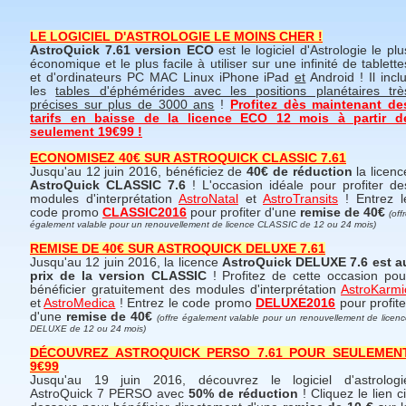
LE LOGICIEL D'ASTROLOGIE LE MOINS CHER !
AstroQuick 7.61 version ECO
est le logiciel d'Astrologie le plu
économique et le plus facile à utiliser sur une infinité de tablette
et d'ordinateurs PC MAC Linux iPhone iPad
et
Android ! Il inclu
les
tables d'éphémérides avec les positions planétaires trè
précises sur plus de 3000 ans
!
Profitez dès maintenant de
tarifs en baisse de la licence ECO 12 mois à partir d
seulement 19€99 !
ECONOMISEZ 40€ SUR ASTROQUICK CLASSIC 7.61
Jusqu'au 12 juin 2016, bénéficiez de
40€ de réduction
la licenc
AstroQuick CLASSIC 7.6
! L'occasion idéale pour profiter de
modules d'interprétation
AstroNatal
et
AstroTransits
! Entrez l
code promo
CLASSIC2016
pour profiter d'une
remise de 40€
(off
également valable pour un renouvellement de licence CLASSIC de 12 ou 24 mois)
REMISE DE 40€ SUR ASTROQUICK DELUXE 7.61
Jusqu'au 12 juin 2016, la licence
AstroQuick DELUXE 7.6 est a
prix de la version CLASSIC
! Profitez de cette occasion pou
bénéficier gratuitement des modules d'interprétation
AstroKarmi
et
AstroMedica
! Entrez le code promo
DELUXE2016
pour profite
d'une
remise de 40€
(offre également valable pour un renouvellement de licen
DELUXE de 12 ou 24 mois)
DÉCOUVREZ ASTROQUICK PERSO 7.61 POUR SEULEMEN
9€99
Jusqu'au 19 juin 2016, découvrez le logiciel d'astrologi
AstroQuick 7 PERSO avec
50% de réduction
! Cliquez le lien ci