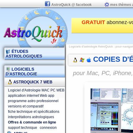
AstroQuick @ facebook
mes thèmes 
GRATUIT
abonnez-v
Logiciels d'astrologie AstroQuick
:
pour naviga
ÉTUDES
ASTROLOGIQUES
COPIES D'ÉC
LOGICIELS
pour Mac, PC, iPhone, 
D'ASTROLOGIE
ASTROQUICK 7 WEB
Logiciel d'Astrologie MAC PC WEB
application internet Web app
programme astro professionnel
versions et comparatif
fiche technique et spécifications
interprétations astrologiques
Offres & commande en ligne
support technique
connexion