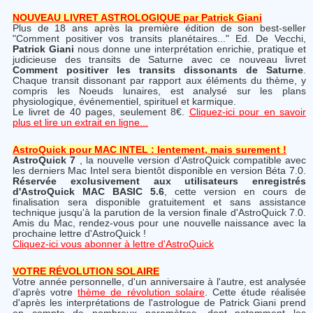
NOUVEAU LIVRET ASTROLOGIQUE par Patrick Giani
Plus de 18 ans après la première édition de son best-seller
"Comment positiver vos transits planétaires..." Ed. De Vecchi,
Patrick Giani
nous donne une interprétation enrichie, pratique et
judicieuse des transits de Saturne avec ce nouveau livret
Comment positiver les transits dissonants de Saturne
.
Chaque transit dissonant par rapport aux éléments du thème, y
compris les Noeuds lunaires, est analysé sur les plans
physiologique, événementiel, spirituel et karmique.
Le livret de 40 pages, seulement 8€.
Cliquez-ici pour en savoir
plus et lire un extrait en ligne...
AstroQuick pour MAC INTEL : lentement, mais surement !
AstroQuick 7
, la nouvelle version d'AstroQuick compatible avec
les derniers Mac Intel sera bientôt disponible en version Béta 7.0.
Réservée exclusivement aux utilisateurs enregistrés
d'AstroQuick MAC BASIC 5.6
, cette version en cours de
finalisation sera disponible gratuitement et sans assistance
technique jusqu'à la parution de la version finale d'AstroQuick 7.0.
Amis du Mac, rendez-vous pour une nouvelle naissance avec la
prochaine lettre d'AstroQuick !
Cliquez-ici vous abonner à lettre d'AstroQuick
VOTRE RÉVOLUTION SOLAIRE
Votre année personnelle, d'un anniversaire à l'autre, est analysée
d'après votre
thème de révolution solaire
. Cette étude réalisée
d'après les interprétations de l'astrologue de Patrick Giani prend