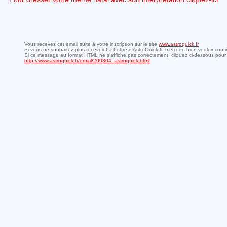
Vous recevez cet email suite à votre inscription sur le site
www.astroquick.fr
Si vous ne souhaitez plus recevoir La Lettre d'AstroQuick.fr, merci de bien vouloir conf
Si ce message au format HTML ne s'affiche pas correctement, cliquez ci-dessous pour 
http://www.astroquick.fr/email/200804_astroquick.html