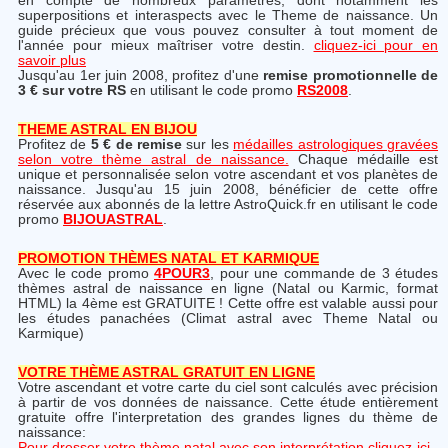
en compte de nombreux paramètres, dont notamment les
superpositions et interaspects avec le Theme de naissance. Un
guide précieux que vous pouvez consulter à tout moment de
l'année pour mieux maîtriser votre destin.
cliquez-ici pour en
savoir plus
Jusqu'au 1er juin 2008, profitez d'une
remise promotionnelle de
3 € sur votre RS
en utilisant le code promo
RS2008
.
THEME ASTRAL EN BIJOU
Profitez de
5 € de remise
sur les
médailles astrologiques gravées
selon votre thème astral de naissance.
Chaque médaille est
unique et personnalisée selon votre ascendant et vos planètes de
naissance. Jusqu'au 15 juin 2008, bénéficier de cette offre
réservée aux abonnés de la lettre AstroQuick.fr en utilisant le code
promo
BIJOUASTRAL
.
PROMOTION THÈMES NATAL ET KARMIQUE
Avec le code promo
4POUR3
, pour une commande de 3 études
thèmes astral de naissance en ligne (Natal ou Karmic, format
HTML) la 4ème est GRATUITE ! Cette offre est valable aussi pour
les études panachées (Climat astral avec Theme Natal ou
Karmique)
VOTRE THÈME ASTRAL GRATUIT EN LIGNE
Votre ascendant et votre carte du ciel sont calculés avec précision
à partir de vos données de naissance. Cette étude entièrement
gratuite offre l'interpretation des grandes lignes du thème de
naissance:
Pour dresser votre thème natal avec son interprétation cliquez-ici