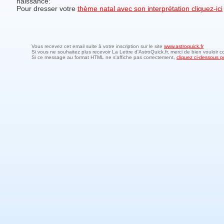
naissance:
Pour dresser votre
thème natal avec son interprétation cliquez-ici
Vous recevez cet email suite à votre inscription sur le site
www.astroquick.fr
Si vous ne souhaitez plus recevoir La Lettre d'AstroQuick.fr, merci de bien vouloir c
Si ce message au format HTML ne s'affiche pas correctement,
cliquez ci-dessous po