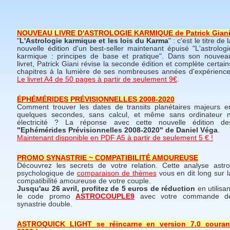
NOUVEAU LIVRE D'ASTROLOGIE KARMIQUE de Patrick Gian
"
L'Astrologie karmique et les lois du Karma
" : c'est le titre de l
nouvelle édition d'un best-seller maintenant épuisé "L'astrologi
karmique : principes de base et pratique". Dans son nouvea
livret, Patrick Giani révise la seconde édition et complète certain
chapitres à la lumière de ses nombreuses années d'expérience
Le livret A4 de 50 pages à partir de seulement 9€
.
ÉPHÉMÉRIDES PRÉVISIONNELLES 2008-2020
Comment trouver les dates de transits planétaires majeurs e
quelques secondes, sans calcul, et même sans ordinateur n
électricité ? La réponse avec cette nouvelle édition de
"Ephémérides Prévisionnelles 2008-2020" de Daniel Véga
.
Maintenant disponible en PDF A5 à partir de seulement 5 € !
PROMO SYNASTRIE ~ COMPATIBILITÉ AMOUREUSE
Découvrez les secrets de votre relation. Cette analyse astro
psychologique de
comparaison de thèmes
vous en dit long sur l
compatibilité amoureuse de votre couple.
Jusqu'au 26 avril, profitez de 5 euros de réduction
en utilisan
le code promo
ASTROCOUPLE9
avec votre commande d
synastrie double.
ASTROQUICK LIGHT se réincarne en version 7.0 couran