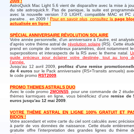
2009 !
AstroQuick Mac Light 5.6 vient de disparaître avec la mise à jou
du site astroquick.fr. Pas de panique, la suite est programmé
avec la nouvelle version 7.0 LIGHT, compatible MAC et PC 
paraitre... en 2009 !
Pour en savoir plus, consultez la
page blo
actualisée en ligne
!
SPÉCIAL ANNIVERSAIRE RÉVOLUTION SOLAIRE
Votre année personnelle, d'un anniversaire à l'autre, est analysé
d'après votre thème astral de
révolution solaire
(RS). Cette étud
prend en compte de nombreux paramètres, dont notamment le
superpositions et interaspects de la RS avec le theme natal.
U
guide précieux pour éclairer votre destinée, tout au long d
l'année.
Jusqu'au 12 avril 2009,
profitez d'une remise promotionnell
de 4 euros
sur le Pack anniversaire (RS+Transits annuels) ave
le code promo
RST2009
.
PROMO THEMES ASTRALS DUO
Avec le code promo
2MOINS5
, pour une commande de 2 étude
thèmes karmiques en ligne, vous bénéficiez d'une
remise de 
euros jusqu'au 12 mai 2009
.
VOTRE THÈME ASTRAL EN LIGNE 100% GRATUIT ET PA
BIDON !
Votre ascendant et votre carte du ciel sont calculés avec précisio
à partir de vos données de naissance. Cette étude entièremen
gratuite offre l'interpretation des grandes lignes du thème d