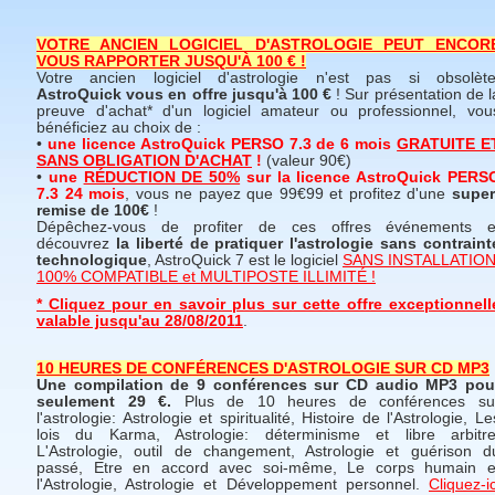
VOTRE ANCIEN LOGICIEL D'ASTROLOGIE PEUT ENCOR
VOUS RAPPORTER JUSQU'À 100 € !
Votre ancien logiciel d'astrologie n'est pas si obsolète
AstroQuick vous en offre jusqu'à 100 €
! Sur présentation de l
preuve d'achat* d'un logiciel amateur ou professionnel, vou
bénéficiez au choix de :
•
une licence AstroQuick PERSO 7.3 de 6 mois
GRATUITE E
SANS OBLIGATION D'ACHAT
!
(valeur 90€)
•
une
RÉDUCTION DE 50%
sur la licence AstroQuick PERS
7.3 24 mois
, vous ne payez que 99€99 et profitez d'une
super
remise de 100€
!
Dépêchez-vous de profiter de ces offres événements e
découvrez
la liberté de pratiquer l'astrologie sans contraint
technologique
, AstroQuick 7 est le logiciel
SANS INSTALLATION
100% COMPATIBLE et MULTIPOSTE ILLIMITÉ !
* Cliquez pour en savoir plus sur cette offre exceptionnell
valable jusqu'au 28/08/2011
.
10 HEURES DE CONFÉRENCES D'ASTROLOGIE SUR CD MP3
Une compilation de 9 conférences sur CD audio MP3 pou
seulement 29 €.
Plus de 10 heures de conférences su
l'astrologie: Astrologie et spiritualité, Histoire de l'Astrologie, Le
lois du Karma, Astrologie: déterminisme et libre arbitre
L'Astrologie, outil de changement, Astrologie et guérison d
passé, Etre en accord avec soi-même, Le corps humain e
l'Astrologie, Astrologie et Développement personnel.
Cliquez-ic