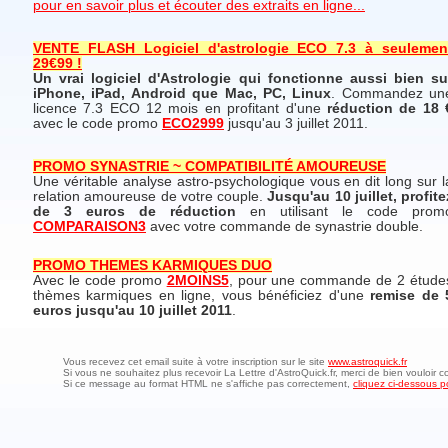
pour en savoir plus et écouter des extraits en ligne...
VENTE FLASH Logiciel d'astrologie ECO 7.3 à seulemen
29€99 !
Un vrai logiciel d'Astrologie qui fonctionne aussi bien su
iPhone, iPad, Android que Mac, PC, Linux
. Commandez un
licence 7.3 ECO 12 mois en profitant d'une
réduction de 18 
avec le code promo
ECO2999
jusqu'au 3 juillet 2011.
PROMO SYNASTRIE ~ COMPATIBILITÉ AMOUREUSE
Une véritable analyse astro-psychologique vous en dit long sur l
relation amoureuse de votre couple.
Jusqu'au 10 juillet, profite
de 3 euros de réduction
en utilisant le code prom
COMPARAISON3
avec votre commande de synastrie double.
PROMO THEMES KARMIQUES DUO
Avec le code promo
2MOINS5
, pour une commande de 2 étude
thèmes karmiques en ligne, vous bénéficiez d'une
remise de 
euros jusqu'au 10 juillet 2011
.
Vous recevez cet email suite à votre inscription sur le site
www.astroquick.fr
Si vous ne souhaitez plus recevoir La Lettre d'AstroQuick.fr, merci de bien vouloir c
Si ce message au format HTML ne s'affiche pas correctement,
cliquez ci-dessous po