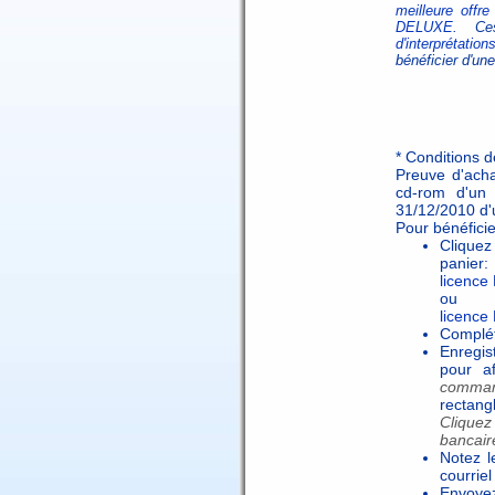
meilleure offre
DELUXE
. Ce
d'interprétatio
bénéficier d'une
* Conditions d
Preuve d'acha
cd-rom d'un 
31/12/2010 d'
Pour bénéficier
Cliquez
panier:
licence
ou
licence
Complét
Enregis
pour a
comma
rectan
Cliquez
bancaire
Notez 
courriel
Envoye