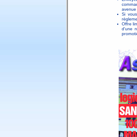
comman
avenue 
Si vou
règleme
Offre l
d'une n
promoti