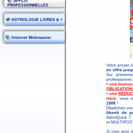
APPLIS
PROFESSIONNELLES
ASTROLOGIE LIVRES & +
Internet Webmaster
Votre ancien l
en offre jusq
Sur présenta
professionnel,
•
une licenc
OBLIGATION
•
une
RÉDUC
mois
, vous 
100€
!
Dépêchez-vou
liberté de p
AstroQuick 7 e
et MULTIPOST
Si vous avez d