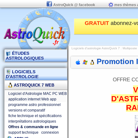
AstroQuick @ facebook
mes thèmes 
GRATUIT
abonnez-v
Logiciels d'astrologie AstroQuick 7
: Multiposte
ÉTUDES
ASTROLOGIQUES
Promotion l
LOGICIELS
D'ASTROLOGIE
OFFRE CO
ASTROQUICK 7 WEB
V
Logiciel d'Astrologie MAC PC WEB
D'AST
application internet Web app
programme astro professionnel
RA
versions et comparatif
fiche technique et spécifications
interprétations astrologiques
Offres & commande en ligne
support technique
connexion