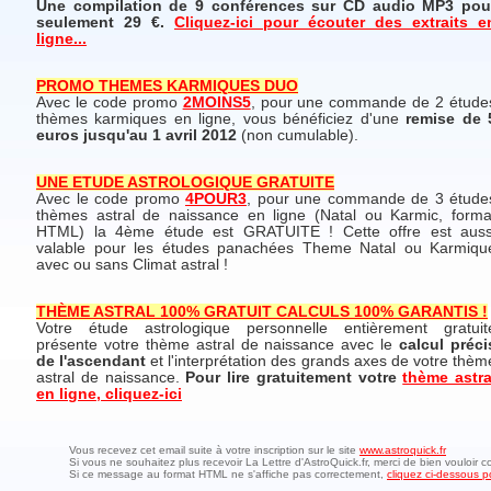
Une compilation de 9 conférences sur CD audio MP3 pou
seulement 29 €.
Cliquez-ici pour écouter des extraits e
ligne...
PROMO THEMES KARMIQUES DUO
Avec le code promo
2MOINS5
, pour une commande de 2 étude
thèmes karmiques en ligne, vous bénéficiez d'une
remise de 
euros jusqu'au 1 avril 2012
(non cumulable).
UNE ETUDE ASTROLOGIQUE GRATUITE
Avec le code promo
4POUR3
, pour une commande de 3 étude
thèmes astral de naissance en ligne (Natal ou Karmic, forma
HTML) la 4ème étude est GRATUITE ! Cette offre est auss
valable pour les études panachées Theme Natal ou Karmiqu
avec ou sans Climat astral !
THÈME ASTRAL 100% GRATUIT CALCULS 100% GARANTIS !
Votre étude astrologique personnelle entièrement gratuit
présente votre thème astral de naissance avec le
calcul préci
de l'ascendant
et l'interprétation des grands axes de votre thèm
astral de naissance.
Pour lire gratuitement votre
thème astra
en ligne, cliquez-ici
Vous recevez cet email suite à votre inscription sur le site
www.astroquick.fr
Si vous ne souhaitez plus recevoir La Lettre d'AstroQuick.fr, merci de bien vouloir c
Si ce message au format HTML ne s'affiche pas correctement,
cliquez ci-dessous po