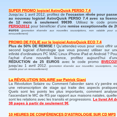
SUPER PROMO logiciel AstroQuick PERSO 7.4
Jusqu'au 1 avril 2012, profitez de
l'occasion rêvée pour passe
au nouveau logiciel AstroQuick PERSO 7.4 avec sa licenc
de 12 mois à seulement 99€99
. Utilisez le code prom
PERSO2012
pour bénéficier d'une
remise exceptionnelle de 2
euros
(promotion réservée aux nouvelles souscriptions, non valable pour u
renouvellement)
PROMO DE FOLIE sur le logiciel AstroQuick ECO 7.4
Plus de 50% DE REMISE !
Qu'attendez-vous pour vous offrir u
second logiciel d'Astrologie que vous pouvez utiliser sur un
infinité d'ordinateurs PC MAC Linux iPhone iPad et Android ? Pou
l'achat d'une nouvelle licence, profitez aujourd'hui d'un
RÉDUCTION de 25 EUROS
avec le code promo
BVECO2
jusqu'au 1 avril 2012.
(promotion réservée aux nouvelles souscriptions, no
valable pour un renouvellement)
La RÉVOLUTION SOLAIRE par Patrick Giani
La Révolution Solaire ou Comment l'aborder sans s'y perdre es
une retranscription de stage qui traite des aspects pratiques
Quels sont les points les plus importants, comment analyse
l'ascendant le MC de RS par rapport aux maisons natales, quelle
sont les relations avec les transits et progressions.
Le livret A4 d
38 pages à partir de seulement 9€
.
10 HEURES DE CONFÉRENCES D'ASTROLOGIE SUR CD MP3