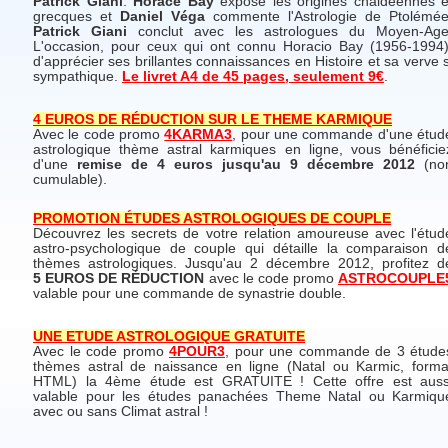
Patrick Giani
.
Horace Bay
expose les origines chaldéennes e
grecques et
Daniel Véga
commente l'Astrologie de Ptolémée
Patrick Giani
conclut avec les astrologues du Moyen-Age
L'occasion, pour ceux qui ont connu Horacio Bay (1956-1994)
d'apprécier ses brillantes connaissances en Histoire et sa verve s
sympathique.
Le livret A4 de 45 pages, seulement 9€
.
4 EUROS DE RÉDUCTION SUR LE THEME KARMIQUE
Avec le code promo
4KARMA3
, pour une commande d'une étud
astrologique thème astral karmiques en ligne, vous bénéficie
d'une
remise de 4 euros jusqu'au 9 décembre 2012
(no
cumulable).
PROMOTION ÉTUDES ASTROLOGIQUES DE COUPLE
Découvrez les secrets de votre relation amoureuse avec l'étud
astro-psychologique de couple qui détaille la comparaison d
thèmes astrologiques. Jusqu'au 2 décembre 2012, profitez d
5 EUROS DE RÉDUCTION
avec le code promo
ASTROCOUPLE
valable pour une commande de synastrie double.
UNE ETUDE ASTROLOGIQUE GRATUITE
Avec le code promo
4POUR3
, pour une commande de 3 étude
thèmes astral de naissance en ligne (Natal ou Karmic, forma
HTML) la 4ème étude est GRATUITE ! Cette offre est auss
valable pour les études panachées Theme Natal ou Karmiqu
avec ou sans Climat astral !