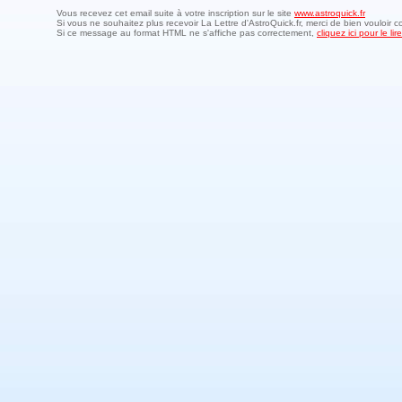
Vous recevez cet email suite à votre inscription sur le site
www.astroquick.fr
Si vous ne souhaitez plus recevoir La Lettre d'AstroQuick.fr, merci de bien vouloir c
Si ce message au format HTML ne s'affiche pas correctement,
cliquez ici pour le l