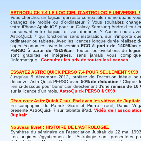
ASTROQUICK 7.4 LE LOGICIEL D'ASTROLOGIE UNIVERSEL !
Vous cherchez un logiciel qui reste compatible même quand vou
changez de mobile ou d'ordinateur ? Vous souhaitez change
votre iPhone Apple iOS pour un Galaxy Samsung Android tout e
conservant votre logiciel et vos données ? Aucun souci ave
AstroQuick 7 qui fonctionne sans installation, sur n'importe que
ordinateur ou tablette. Avec les licences longue durée réalisez d
super économies avec la version
ECO à partir de 14€99/an
e
PERSO à partir de 49€99/an
. Toutes les évolutions du logicie
sont gratuites et intégrées, sans jamais vous complique
l'informatique !
Consultez les prix de toutes les licences...
ESSAYEZ ASTROQUICK PERSO 7.4 POUR SEULEMENT 9€99
Jusqu'au 9 décembre 2012, profitez de l'occasion idéale pou
découvrir AstroQuick PERSO avec
50% de réduction
! Cliquez l
lien ci-dessous pour bénéficier directement d'une
remise de 10 
sur la licence d'un mois.
AstroQuick PERSO à 9€99
Découvrez AstroQuick 7 sur iPad avec les vidéos de Jupitair
En compagnie de Patrick Giani et Pierre Treuil, Daniel Vég
présente AstroQuick 7 sur tablette iPad.
Vidéo de l'associatio
Jupitair
Nouveau livret : HISTOIRE DE L'ASTROLOGIE.
Synthèse du séminaire de l'association Jupitair du 22 mai 1993
Les origines égyptiennes de l'Astrologie sont présentées pa