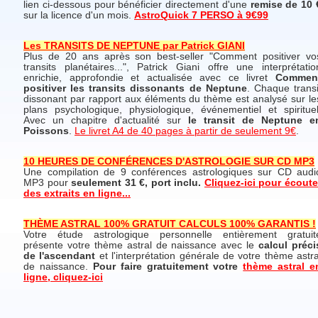
lien ci-dessous pour bénéficier directement d'une
remise de 10 
sur la licence d'un mois.
AstroQuick 7 PERSO à 9€99
Les TRANSITS DE NEPTUNE par Patrick GIANI
Plus de 20 ans après son best-seller "Comment positiver vo
transits planétaires...", Patrick Giani offre une interprétatio
enrichie, approfondie et actualisée avec ce livret
Commen
positiver les transits dissonants de Neptune
. Chaque transi
dissonant par rapport aux éléments du thème est analysé sur le
plans psychologique, physiologique, événementiel et spirituel
Avec un chapitre d'actualité sur
le transit de Neptune e
Poissons
.
Le livret A4 de 40 pages à partir de seulement 9€
.
10 HEURES DE CONFÉRENCES D'ASTROLOGIE SUR CD MP3
Une compilation de 9 conférences astrologiques sur CD audi
MP3 pour
seulement 31 €, port inclu.
Cliquez-ici pour écoute
des extraits en ligne...
THÈME ASTRAL 100% GRATUIT CALCULS 100% GARANTIS !
Votre étude astrologique personnelle entièrement gratuit
présente votre thème astral de naissance avec le
calcul préci
de l'ascendant
et l'interprétation générale de votre thème astra
de naissance.
Pour faire gratuitement votre
thème astral e
ligne, cliquez-ici