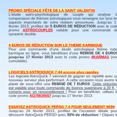
PROMO SPÉCIALE FÊTE DE LA SAINT VALENTIN
L'étude astro-psychologique de couple qui analyse l
comparaison de thèmes astrologiques vous renseigne sur tous le
aspects importants de votre relation amoureuse. Jusqu'au 1
février 2013, profitez de
5 EUROS DE RÉDUCTION
avec le cod
promo
ASTROCOUPLE5
valable pour une commande d
synastrie double.
4 EUROS DE RÉDUCTION SUR LE THEME KARMIQUE
Pour une commande d'une étude astrologique thème nata
karmique en ligne, vous bénéficiez d'une
REMISE DE 4 EURO
jusqu'au 17 février 2013
avec le code promo
4KARMA3
(no
cumulable).
LOGICIELS ASTROQUICK 7.44 encore plus rapides
Les logiciels AstroQuick 7 viennent de gagner en rapidité avec u
nouveau serveur plus performant. A cette occasion nous avons l
plaisir de vous offrir une
REMISE DE 7 EUROS
.
Cette réductio
est valable pour toute commande de licence supérieure à 20 €, 
compris pour un renouvellement !
Pour en bénéficier, utilisez l
code promo
AQ7MOINS7
jusqu'au 17 février 2013.
ESSAYEZ ASTROQUICK PERSO 7.4 POUR SEULEMENT 9€99
Jusqu'au 24 février 2013, profitez de l'occasion idéale pou
découvrir AstroQuick PERSO avec
50% de réduction
! Cliquez l