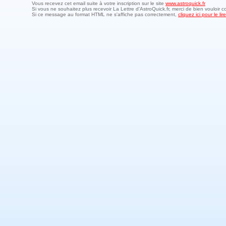
Vous recevez cet email suite à votre inscription sur le site
www.astroquick.fr
Si vous ne souhaitez plus recevoir La Lettre d'AstroQuick.fr, merci de bien vouloir c
Si ce message au format HTML ne s'affiche pas correctement,
cliquez ici pour le l