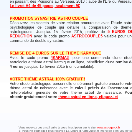
en passant des Poissons au Verseau. 2013 : aube de l’Ere du Verseau
Le livret A4 de 45 pages, seulement 9€
.
PROMOTION SYNASTRIE ASTRO COUPLE
Découvrez les secrets de votre relation amoureuse avec l'étude astro
psychologique de couple qui détaille la comparaison de thème
astrologiques. Jusqu'au 15 février 2015, profitez de
5 EUROS D
RÉDUCTION
avec le code promo
ASTROCOUPLE5
valable pour un
commande de double synastrie.
REMISE DE 4 EUROS SUR LE THEME KARMIQUE
Avec le code promo
4KARMA3
, pour une commande d'une étud
astrologique thème astral karmique en ligne, bénéficiez d'une
remise d
4 euros
jusqu'au 15 février 2015 (non cumulable).
VOTRE THÈME ASTRAL 100% GRATUIT !
Votre étude astrologique personnelle entièrement gratuite présente votr
thème astral de naissance avec le
calcul précis de l'ascendant
e
l'interprétation générale de votre thème astral de naissance.
Pou
obtenir gratuitement votre
thème astral en ligne, cliquez-ici
Vous recevez cet email suite à votre inscription sur le site
www.astroquick.fr
Si vous ne souhaitez plus recevoir La Lettre d'AstroQuick.fr, merci de bien vouloir c