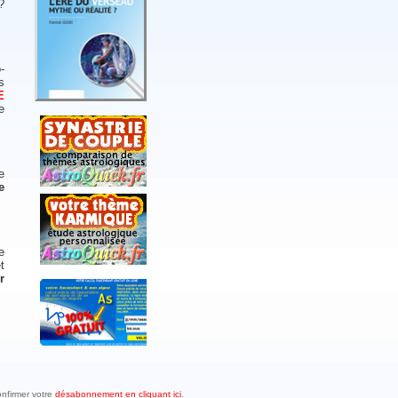
?
-
s
E
e
e
e
e
t
r
onfirmer votre
désabonnement en cliquant ici
.