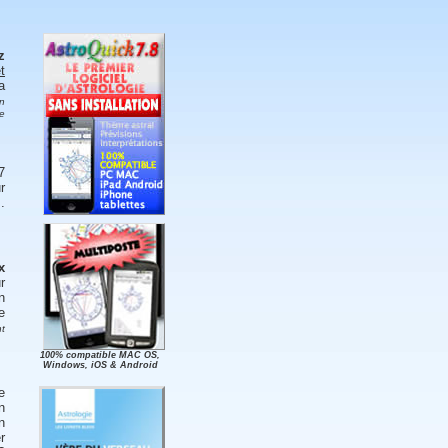
z
t
a
on
de
7
r
.
x
r
n
e
nt
100% compatible MAC OS,
Windows, iOS & Android
e
n
n
r