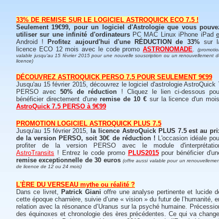
33% DE REMISE SUR LE LOGICIEL ASTROQUICK ECO 7.5 !
Seulement 19€99, pour un logiciel d'Astrologie que vous pouve
utiliser sur une infinité d'ordinateurs
PC MAC Linux iPhone iPad
e
Android !
Profitez aujourd'hui d'une RÉDUCTION de 33%
sur l
licence ECO 12 mois avec le code promo
ASTRONOMADE
.
(promoti
valable jusqu'au 15 février 2015 pour une nouvelle souscription ou un renouvellement 
licence)
DÉCOUVREZ ASTROQUICK PERSO 7.5 POUR SEULEMENT 9€99
Jusqu'au 15 février 2015, découvrez le logiciel d'astrologie AstroQuick 
PERSO avec
50% de réduction
! Cliquez le lien ci-dessous pou
bénéficier directement d'une
remise de 10 €
sur la licence d'un mois
AstroQuick 7.5 PERSO à 9€99
PROMOTION LOGICIEL ASTROQUICK PLUS 7.5
Jusqu'au 15 février 2015,
la licence AstroQuick PLUS 7.5 est au pri
de la version PERSO, soit 30€ de réduction !
L'occasion idéale pou
profiter de la version PERSO avec le module d'interprétatio
AstroTransits
! Entrez le code promo
PLUS2015
pour bénéficier d'un
remise exceptionnelle de 30 euros
(offre aussi valable pour un renouvelleme
de licence de 12 ou 24 mois)
L'ÈRE DU VERSEAU mythe ou réalité ?
Dans ce livret,
Patrick Giani
offre une analyse pertinente et lucide d
cette époque charnière, suivie d’une « vision » du futur de l’humanité, e
relation avec la résonance d’Uranus sur la psyché humaine. Précessio
des équinoxes et chronologie des ères précédentes. Ce qui va change