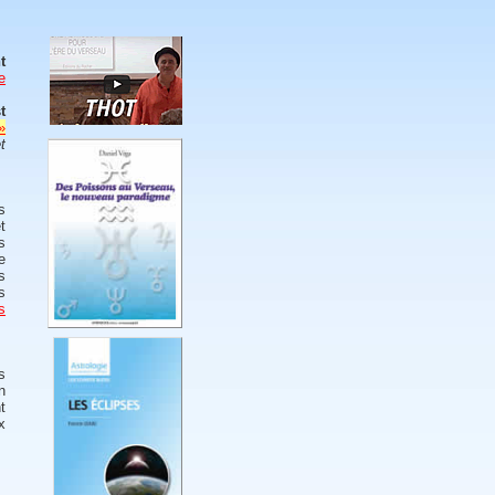
t
e
t
»
t
s
t
s
e
s
s
s
s
n
t
x