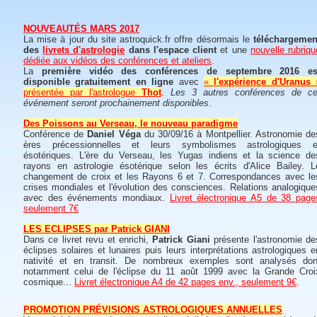
NOUVEAUTÉS MARS 2017
La mise à jour du site astroquick.fr offre désormais le
téléchargemen
des
livrets d'astrologie
dans l'espace client
et une
nouvelle rubriqu
dédiée aux vidéos des conférences et ateliers
.
La
première vidéo des conférences de septembre 2016 es
disponible gratuitement en ligne
avec
«
l'expérience d'Uranus
présentée par l'astrologue
Thot
.
Les 3 autres conférences de ce
événement seront prochainement disponibles
.
Des Poissons au Verseau, le nouveau paradigme
Conférence de
Daniel Véga
du 30/09/16 à Montpellier. Astronomie de
ères précessionnelles et leurs symbolismes astrologiques e
ésotériques. L'ère du Verseau, les Yugas indiens et la science de
rayons en astrologie ésotérique selon les écrits d'Alice Bailey. L
changement de croix et les Rayons 6 et 7. Correspondances avec le
crises mondiales et l'évolution des consciences. Relations analogique
avec des événements mondiaux.
Livret électronique A5 de 38 page
seulement 7€
LES ECLIPSES par Patrick GIANI
Dans ce livret revu et enrichi,
Patrick Giani
présente l'astronomie de
éclipses solaires et lunaires puis leurs interprétations astrologiques e
nativité et en transit. De nombreux exemples sont analysés don
notamment celui de l'éclipse du 11 août 1999 avec la Grande Croi
cosmique...
Livret électronique A4 de 42 pages env., seulement 9€
.
PROMOTION PRÉVISIONS ASTROLOGIQUES ANNUELLES