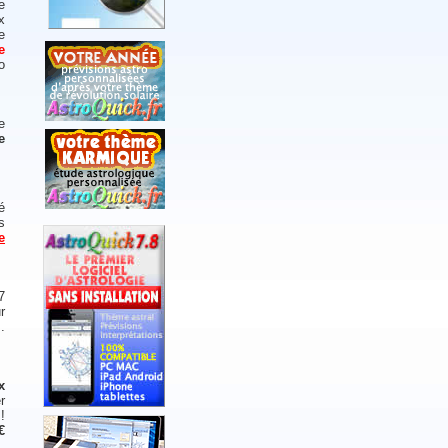
e
x
e
e
o
e
e
é
s
e
7
r
.
x
r
!
€