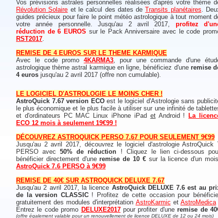
Vos prévisions astrales personnelles réalisées d'après votre thème d
Révolution Solaire
et le calcul des dates de
Transits planétaires
. Deu
guides précieux pour faire le point météo astrologique à tout moment d
votre année personnelle. Jusqu'au 2 avril 2017,
profitez d'un
réduction de 6 EUROS
sur le Pack Anniversaire avec le code prom
RST2017
.
REMISE DE 4 EUROS SUR LE THEME KARMIQUE
Avec le code promo
4KARMA3
, pour une commande d'une étud
astrologique thème astral karmique en ligne, bénéficiez d'une
remise d
4 euros
jusqu'au 2 avril 2017 (offre non cumulable).
LE LOGICIEL D'ASTROLOGIE LE MOINS CHER !
AstroQuick 7.67 version ECO
est le logiciel d'Astrologie sans publicit
le plus économique et le plus facile à utiliser sur une infinité de tablette
et d'ordinateurs PC MAC Linux iPhone iPad
et
Android !
La licenc
ECO 12 mois à seulement 19€99 !
DÉCOUVREZ ASTROQUICK PERSO 7.67 POUR SEULEMENT 9€99
Jusqu'au 2 avril 2017, découvrez le logiciel d'astrologie AstroQuick 
PERSO avec
50% de réduction
! Cliquez le lien ci-dessous pou
bénéficier directement d'une
remise de 10 €
sur la licence d'un mois
AstroQuick 7.6 PERSO à 9€99
REMISE DE 40€ SUR ASTROQUICK DELUXE 7.67
Jusqu'au 2 avril 2017, la licence
AstroQuick DELUXE 7.6 est au pri
de la version CLASSIC
! Profitez de cette occasion pour bénéficie
gratuitement des modules d'interprétation
AstroKarmic
et
AstroMedica
Entrez le code promo
DELUXE2017
pour profiter d'une
remise de 40
(offre également valable pour un renouvellement de licence DELUXE de 12 ou 24 mois)