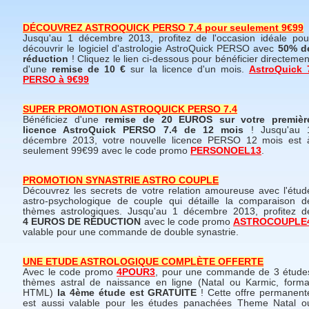
DÉCOUVREZ ASTROQUICK PERSO 7.4 pour seulement 9€99
Jusqu'au 1 décembre 2013, profitez de l'occasion idéale pou
découvrir le logiciel d'astrologie AstroQuick PERSO avec
50% d
réduction
! Cliquez le lien ci-dessous pour bénéficier directemen
d'une
remise de 10 €
sur la licence d'un mois.
AstroQuick 
PERSO à 9€99
SUPER PROMOTION ASTROQUICK PERSO 7.4
Bénéficiez d'une
remise de 20 EUROS sur votre premièr
licence AstroQuick PERSO 7.4 de 12 mois
! Jusqu'au 
décembre 2013, votre nouvelle licence PERSO 12 mois est 
seulement 99€99 avec le code promo
PERSONOEL13
.
PROMOTION SYNASTRIE ASTRO COUPLE
Découvrez les secrets de votre relation amoureuse avec l'étud
astro-psychologique de couple qui détaille la comparaison d
thèmes astrologiques. Jusqu'au 1 décembre 2013, profitez d
4 EUROS DE RÉDUCTION
avec le code promo
ASTROCOUPLE
valable pour une commande de double synastrie.
UNE ETUDE ASTROLOGIQUE COMPLÈTE OFFERTE
Avec le code promo
4POUR3
, pour une commande de 3 étude
thèmes astral de naissance en ligne (Natal ou Karmic, forma
HTML)
la 4ème étude est GRATUITE
! Cette offre permanent
est aussi valable pour les études panachées Theme Natal o