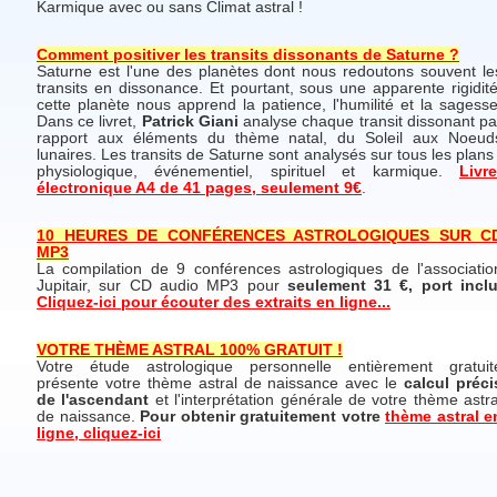
Karmique avec ou sans Climat astral !
Comment positiver les transits dissonants de Saturne ?
Saturne est l'une des planètes dont nous redoutons souvent le
transits en dissonance. Et pourtant, sous une apparente rigidité
cette planète nous apprend la patience, l'humilité et la sagesse
Dans ce livret,
Patrick Giani
analyse chaque transit dissonant pa
rapport aux éléments du thème natal, du Soleil aux Noeud
lunaires. Les transits de Saturne sont analysés sur tous les plans 
physiologique, événementiel, spirituel et karmique.
Livre
électronique A4 de 41 pages, seulement 9€
.
10 HEURES DE CONFÉRENCES ASTROLOGIQUES SUR C
MP3
La compilation de 9 conférences astrologiques de l'associatio
Jupitair, sur CD audio MP3 pour
seulement 31 €, port inclu
Cliquez-ici pour écouter des extraits en ligne...
VOTRE THÈME ASTRAL 100% GRATUIT !
Votre étude astrologique personnelle entièrement gratuit
présente votre thème astral de naissance avec le
calcul préci
de l'ascendant
et l'interprétation générale de votre thème astra
de naissance.
Pour obtenir gratuitement votre
thème astral e
ligne, cliquez-ici