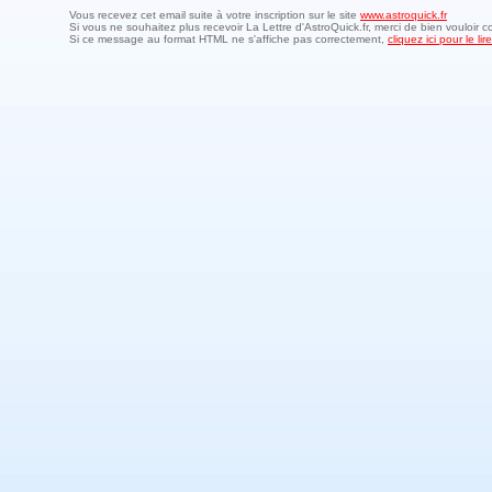
Vous recevez cet email suite à votre inscription sur le site
www.astroquick.fr
Si vous ne souhaitez plus recevoir La Lettre d'AstroQuick.fr, merci de bien vouloir c
Si ce message au format HTML ne s'affiche pas correctement,
cliquez ici pour le l