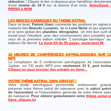
réduction
! Cliquez le lien ci-dessous pour bénéficier directemen
d'une
remise de 10 €
sur la licence d'un mois.
AstroQuick 
PERSO à 9€99
LES INDICES KARMIQUES DU THEME ASTRAL
Dans ce livret,
Patrick Giani
commente les positions en signes e
maisons des
Noeuds Lunaires
, de la
Lune Noire
et ses aspects
et le sens global des
planètes rétrogrades
.
Un très bon outil d
travail pour l'étudiant, avec des commentaires plus complets qu
ceux de la première édition intitulée "L'astrologie karmique" au
éditions De Vecchi.
Le livret A4 de 50 pages, seulement 9€
.
10 HEURES DE CONFÉRENCES ASTROLOGIQUES SUR C
MP3
La compilation de 9 conférences astrologiques de l'associatio
Jupitair, sur CD audio MP3 pour
seulement 31 €, port inclus
Cliquez-ici pour écouter des extraits en ligne...
VOTRE THÈME ASTRAL 100% GRATUIT !
Votre étude astrologique personnelle entièrement gratuit
présente votre thème astral de naissance avec le
calcul préci
de l'ascendant
et l'interprétation générale de votre thème astra
de naissance.
Pour obtenir gratuitement votre
thème astral e
ligne, cliquez-ici