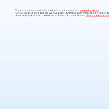
Vous recevez cet email suite à votre inscription sur le site
www.astroquick.fr
Si vous ne souhaitez plus recevoir La Lettre d'AstroQuick.fr, merci de bien vouloir c
Si ce message au format HTML ne s'affiche pas correctement,
cliquez ici pour le l