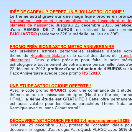
IDÉE DE CADEAU ? OFFREZ UN BIJOU ASTROLOGIQUE !
Le
thème astral gravé sur une magnifique broche en bronz
Un cadeau unique et personnalisée selon l'ascendant et le
planètes de naissance
. Jusqu'au 22 décembre 2013, bénéficie
d'une
REMISE DE 7 EUROS
en utilisant le code prom
BIJOUASTRO
(seulement 32€ la médaille, au lieu de 39€).
PROMO PRÉVISIONS ASTRO METEO ANNIVERSAIRE
Vos prévisions astrales personnelles réalisées d'après votr
thème de
Révolution Solaire
et le calcul des dates de
Transit
planétaires
. Deux guides précieux pour faire le point mété
astrologique à tout moment de votre année personnelle. Jusqu'a
22 décembre 2013,
profitez d'une réduction de 4 EUROS
sur l
Pack Anniversaire avec le code promo
RST2013
.
UNE ETUDE ASTROLOGIQUE OFFERTE !
Avec le code promo
4POUR3
, pour une commande de 3 étude
thèmes astral de naissance en ligne (Natal ou Karmic, forma
HTML)
la 4ème étude est GRATUITE
! Cette offre permanent
est aussi valable pour les études panachées Theme Natal o
Karmique avec ou sans Climat astral !
DÉCOUVREZ ASTROQUICK PERSO 7.4 pour seulement 9€99
Jusqu'au 29 décembre 2013, profitez de l'occasion idéale pou
découvrir le logiciel d'astrologie AstroQuick PERSO avec
50% d