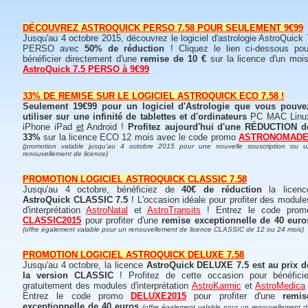
DÉCOUVREZ ASTROQUICK PERSO 7.58 POUR SEULEMENT 9€99
Jusqu'au 4 octobre 2015, découvrez le logiciel d'astrologie AstroQuick 
PERSO avec
50% de réduction
! Cliquez le lien ci-dessous pou
bénéficier directement d'une
remise de 10 €
sur la licence d'un mois
AstroQuick 7.5 PERSO à 9€99
33% DE REMISE SUR LE LOGICIEL ASTROQUICK ECO 7.58 !
Seulement 19€99 pour un logiciel d'Astrologie que vous pouve
utiliser sur une infinité de tablettes et d'ordinateurs
PC MAC Linu
iPhone iPad
et
Android !
Profitez aujourd'hui d'une RÉDUCTION d
33%
sur la licence ECO 12 mois avec le code promo
ASTRONOMAD
(promotion valable jusqu'au 4 octobre 2015 pour une nouvelle souscription ou u
renouvellement de licence)
PROMOTION LOGICIEL ASTROQUICK CLASSIC 7.58
Jusqu'au 4 octobre, bénéficiez de
40€ de réduction
la licenc
AstroQuick CLASSIC 7.5
! L'occasion idéale pour profiter des module
d'interprétation
AstroNatal
et
AstroTransits
! Entrez le code prom
CLASSIC2015
pour profiter d'une
remise exceptionnelle de 40 euro
(offre également valable pour un renouvellement de licence CLASSIC de 12 ou 24 mois)
PROMOTION LOGICIEL ASTROQUICK DELUXE 7.58
Jusqu'au 4 octobre, la licence
AstroQuick DELUXE 7.5 est au prix d
la version CLASSIC
! Profitez de cette occasion pour bénéficie
gratuitement des modules d'interprétation
AstroKarmic
et
AstroMedica
Entrez le code promo
DELUXE2015
pour profiter d'une
remis
exceptionnelle de 40 euros
(offre également valable pour un renouvellement 