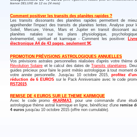
licence DELUXE de 12 ou 24 mois)
Comment positiver les transits des planètes rapides ?
Les transits dissonants des planètes rapides permettent de mieu
appréhender l'impact des transits de planètes lentes. Analyse pour l
Soleil, Mercure, Vénus, Mars et Jupiter en transit dissonant au
planètes natales sur les plans physiologique, psychologique
événementiel, spirituel et karmique - Comment les positiver.
Livre
électronique A4 de 43 pages, seulement 9€
.
PROMOTION PRÉVISIONS ASTROLOGIQUES ANNUELLES
Vos prévisions astrales personnelles réalisées d'après votre thème d
Révolution Solaire
et le calcul des dates de
Transits planétaires
. Deu
guides précieux pour faire le point météo astrologique à tout moment d
votre année personnelle. Jusqu'au 10 octobre 2015,
profitez d'un
réduction de 6 EUROS
sur le Pack Anniversaire avec le code prom
RST2015
.
REMISE DE 4 EUROS SUR LE THEME KARMIQUE
Avec le code promo
4KARMA3
, pour une commande d'une étud
astrologique thème astral karmique en ligne, bénéficiez d'une
remise d
4 euros
jusqu'au 10 octobre 2015 (offre non cumulable).