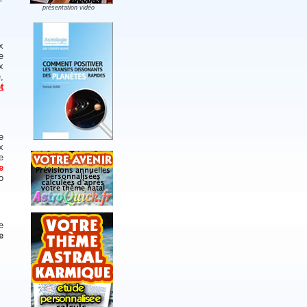
présentation vidéo
x
e
x
,
t
e
x
e
e
o
e
e