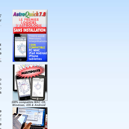
7
r
.
z
x
e
E
.
n
e
s
o
s
100% compatible MAC OS,
Windows, iOS & Android
e
r
!
e
de