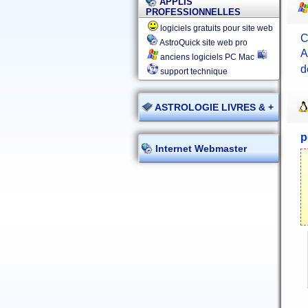
APPLIS
PROFESSIONNELLES
logiciels gratuits pour site web
C
AstroQuick site web pro
A
anciens logiciels PC Mac
d
support technique
ASTROLOGIE LIVRES & +
p
Internet Webmaster