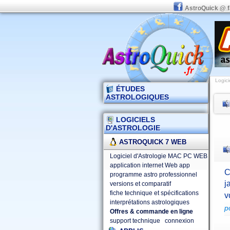
AstroQuick @ 
Logici
ÉTUDES
ASTROLOGIQUES
LOGICIELS
D'ASTROLOGIE
ASTROQUICK 7 WEB
Logiciel d'Astrologie MAC PC WEB
application internet Web app
C
programme astro professionnel
j
versions et comparatif
fiche technique et spécifications
v
interprétations astrologiques
p
Offres & commande en ligne
support technique
connexion