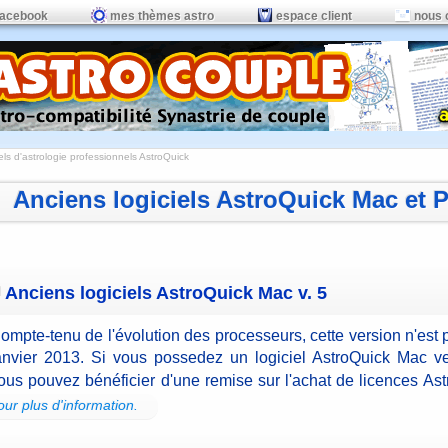
facebook
mes thèmes astro
espace client
nous 
els d'astrologie professionnels AstroQuick
Anciens logiciels AstroQuick Mac et 
Anciens logiciels AstroQuick Mac v. 5
ompte-tenu de l'évolution des processeurs, cette version n'est 
anvier 2013. Si vous possedez un logiciel AstroQuick Mac ve
ous pouvez bénéficier d'une remise sur l'achat de licences As
our plus d'information.