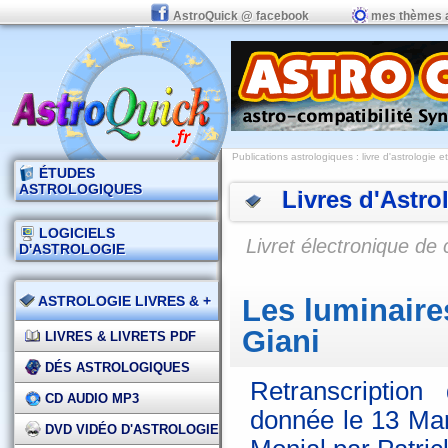
AstroQuick @ facebook
mes thèmes 
Publications astrologiques
:
livre d'astrologie e
ÉTUDES
ASTROLOGIQUES
Livres d'Astro
LOGICIELS
Livret électronique de 
D'ASTROLOGIE
ASTROLOGIE LIVRES & +
Les luminaires
Giani
LIVRES & LIVRETS PDF
DÉS ASTROLOGIQUES
Retranscription
CD AUDIO MP3
donnée le 13 Mar
DVD VIDÉO D'ASTROLOGIE