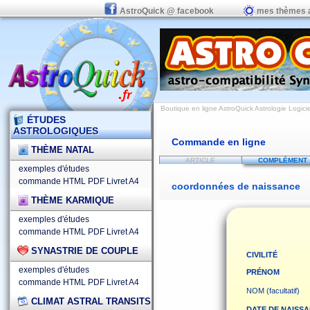
AstroQuick @ facebook
mes thèmes 
Boutique en ligne AstroQuick Astrologie Logicie
ÉTUDES
ASTROLOGIQUES
Commande en ligne
THÈME NATAL
ARTICLE
COMPLÉMENT
exemples d'études
commande HTML
PDF
Livret A4
coordonnées de naissance
THÈME KARMIQUE
exemples d'études
commande HTML
PDF
Livret A4
SYNASTRIE DE COUPLE
CIVILITÉ
exemples d'études
PRÉNOM
commande HTML
PDF
Livret A4
NOM (facultatif)
CLIMAT ASTRAL TRANSITS
DATE DE NAISS