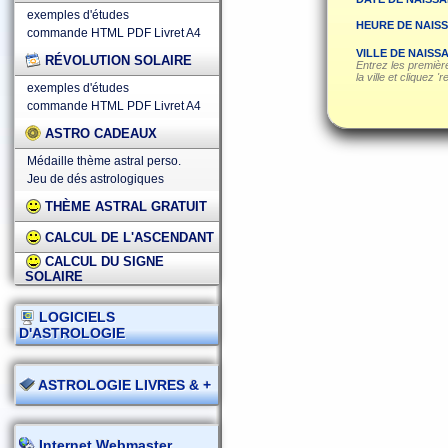
exemples d'études
HEURE DE NAIS
commande HTML
PDF
Livret A4
VILLE DE NAISS
RÉVOLUTION SOLAIRE
Entrez les première
la ville et cliquez '
exemples d'études
commande HTML
PDF
Livret A4
ASTRO CADEAUX
Médaille thème astral perso.
Jeu de dés astrologiques
THÈME ASTRAL GRATUIT
CALCUL DE L'ASCENDANT
CALCUL DU SIGNE
SOLAIRE
LOGICIELS
D'ASTROLOGIE
ASTROLOGIE LIVRES & +
Internet Webmaster