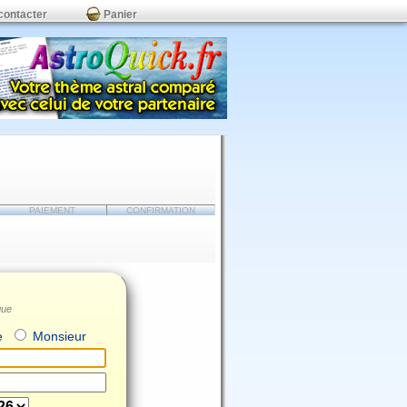
contacter
Panier
PAIEMENT
CONFIRMATION
que
e
Monsieur