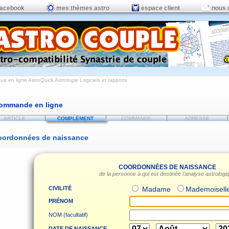
facebook
mes thèmes astro
espace client
nous 
ue en ligne AstroQuick Astrologie Logiciels et rapports
ommande en ligne
ARTICLE
COMPLÉMENT
COMMANDE
ADRESSE
oordonnées de naissance
COORDONNÉES DE NAISSANCE
de la personne à qui est destinée l'analyse astrologi
CIVILITÉ
Madame
Mademoisell
PRÉNOM
NOM (facultatif)
DATE DE NAISSANCE