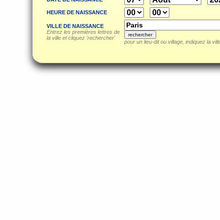
HEURE DE NAISSANCE
VILLE DE NAISSANCE
Entrez les premières lettres de
la ville et cliquez 'rechercher'
pour un lieu-dit ou village, indiquez la vil