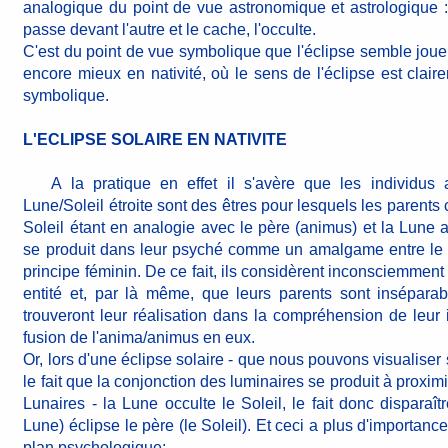
analogique du point de vue astronomique et astrologique :
passe devant l'autre et le cache, l'occulte.
C'est du point de vue symbolique que l'éclipse semble joue
encore mieux en nativité, où le sens de l'éclipse est clair
symbolique.
L'ECLIPSE SOLAIRE EN NATIVITE
A la pratique en effet il s'avère que les individus 
Lune/Soleil étroite sont des êtres pour lesquels les parent
Soleil étant en analogie avec le père (animus) et la Lune a
se produit dans leur psyché comme un amalgame entre le p
principe féminin. De ce fait, ils considèrent inconsciemment
entité et, par là même, que leurs parents sont inséparabl
trouveront leur réalisation dans la compréhension de leur i
fusion de l'anima/animus en eux.
Or, lors d'une éclipse solaire - que nous pouvons visualiser 
le fait que la conjonction des luminaires se produit à proxi
Lunaires - la Lune occulte le Soleil, le fait donc disparaît
Lune) éclipse le père (le Soleil). Et ceci a plus d'importance
plan psychologique: