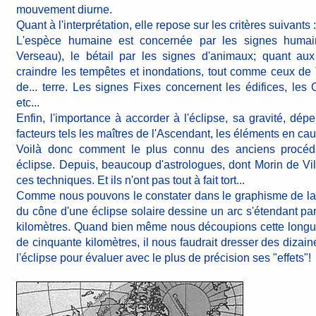
mouvement diurne.
Quant à l'interprétation, elle repose sur les critères suivants 
L'espèce humaine est concernée par les signes humai
Verseau), le bétail par les signes d'animaux; quant aux
craindre les tempêtes et inondations, tout comme ceux de 
de... terre. Les signes Fixes concernent les édifices, les 
etc...
Enfin, l'importance à accorder à l'éclipse, sa gravité, dép
facteurs tels les maîtres de l'Ascendant, les éléments en caus
Voilà donc comment le plus connu des anciens procéda
éclipse. Depuis, beaucoup d'astrologues, dont Morin de Vil
ces techniques. Et ils n'ont pas tout à fait tort...
Comme nous pouvons le constater dans le graphisme de la p
du cône d'une éclipse solaire dessine un arc s'étendant parf
kilomètres. Quand bien même nous découpions cette longue
de cinquante kilomètres, il nous faudrait dresser des dizain
l'éclipse pour évaluer avec le plus de précision ses "effets"!