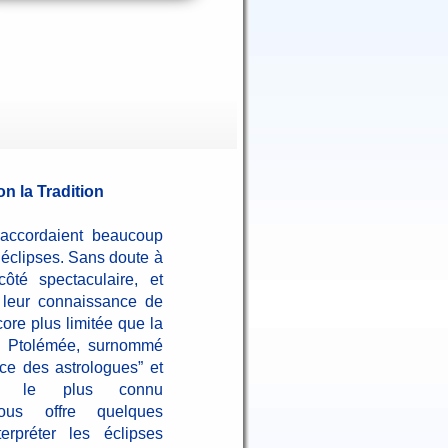
on la Tradition
ccordaient beaucoup
 éclipses. Sans doute à
ôté spectaculaire, et
 leur connaissance de
core plus limitée que la
x Ptolémée, surnommé
nce des astrologues” et
ge le plus connu
nous offre quelques
terpréter les éclipses