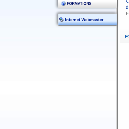
C
FORMATIONS
d
F
Internet Webmaster
E