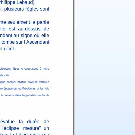
Philippe Lebaud).
r, plusieurs règles sont
rne seulement la partie
le est au-dessus de
ondant au signe où elle
le tombe sur l'Ascendant
du ciel.
bitraire. Nous le constatons à notre
le ville.
ux plus connus, chaque pays se retrouve
re époque où les Présidents et les lois
e verrons dans l'application en fin de
évalue la durée de
l'éclipse “mesure” un
oleil et d'un mois par