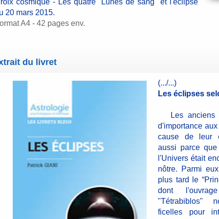
roix cosmique - Les quatre "Lunes de sang" et l'éclipse
u 20 mars 2015.
ormat A4 - 42 pages env.
xtrait du livret
(.../...)
Les éclipses sel
Les anciens a
d'importance aux
cause de leur c
aussi parce que
l'Univers était en
nôtre. Parmi eu
plus tard le “Pri
dont l'ouvra
"Tétrabiblos" 
ficelles pour in