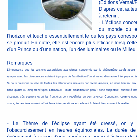
(Editions Vernal/
D'après cet auteu
à retenir :
- L'éclipse conce
du monde où el
l'horizon et touche essentiellement le ou les pays corresp
se produit. En outre, elle est encore plus efficace lorsqu'el
d'un Prince ou d'une nation, l'un des luminaires ou le Milieu 
Remarques:
L'importance que les anciens accordaient aux signes concernés par le phénomène paraît assez ar
époque avec les divergences existant à propos de l'attribution d'un signe ou d'un autre à tel pays ou tel
Si nous dressons la liste de toutes les attributions relevées par divers auteurs, en nous limitant a
dans quatre ou cinq archétypes zodiacaux ! Toute classification paraît donc subjective, surtout à not
changent très souvent et où les frontières sont redéfinies en permanence. Cependant, comme nous l
cours, les anciens avaient affiné leurs interprétations et celles-ci frôlaient bien souvent la réalité.
- Le Thème de l'éclipse ayant été dressé, on y 
l'obscurcissement en heures équinoxiales. La durée de 
événement à raison d'une année par heure d'éclipse de S