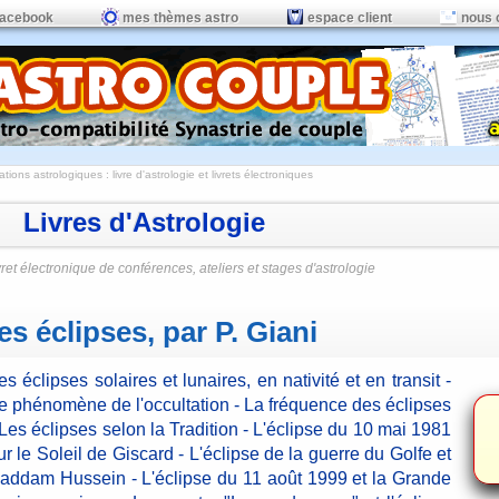
facebook
mes thèmes astro
espace client
nous 
ations astrologiques
:
livre d'astrologie et livrets électroniques
Livres d'Astrologie
vret électronique de conférences, ateliers et stages d'astrologie
es éclipses, par P. Giani
es éclipses solaires et lunaires, en nativité et en transit -
e phénomène de l'occultation - La fréquence des éclipses
 Les éclipses selon la Tradition - L'éclipse du 10 mai 1981
ur le Soleil de Giscard - L'éclipse de la guerre du Golfe et
addam Hussein - L'éclipse du 11 août 1999 et la Grande