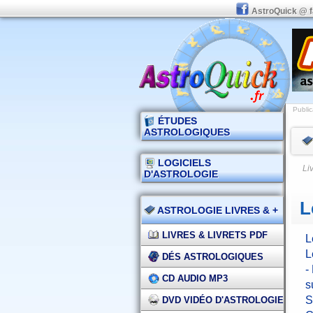
AstroQuick @ 
Public
ÉTUDES
ASTROLOGIQUES
LOGICIELS
Li
D'ASTROLOGIE
L
ASTROLOGIE LIVRES & +
LIVRES & LIVRETS PDF
L
L
DÉS ASTROLOGIQUES
-
CD AUDIO MP3
s
S
DVD VIDÉO D'ASTROLOGIE