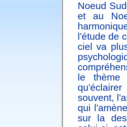
Noeud Sud 
et au Noe
harmonique.
l'étude de 
ciel va plu
psycholo
compréhens
le thème 
qu'éclair
souvent, l'
qui l'amèn
sur la des