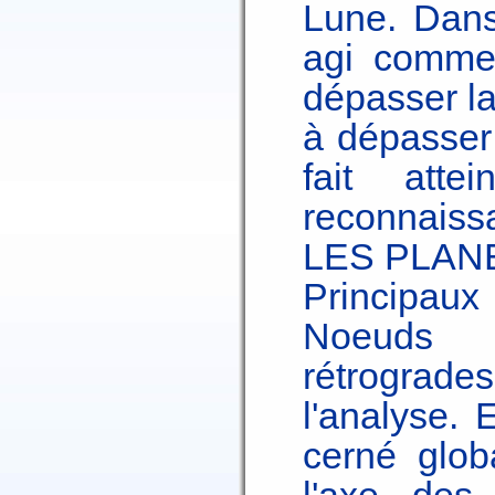
Lune. Dans
agi comme 
dépasser la 
à dépasser 
fait att
reconnaissa
LES PLA
Principaux
Noeuds L
rétrogra
l'analyse. 
cerné glob