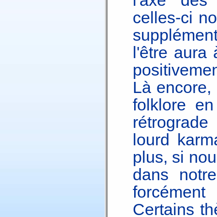
l'axe de
celles-ci n
supplément
l'être aura 
positivemen
Là encore, 
folklore e
rétrograde
lourd karm
plus, si no
dans notr
forcément 
Certains t