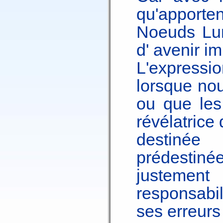
qu'apport
Noeuds Lun
d' avenir i
L'expressi
lorsque nou
ou que les
révélatrice
destinée
prédestinée
justemen
responsabi
ses erreurs