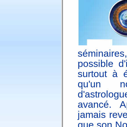
séminaire
possible d'
surtout à 
qu'un no
d'astrolo
avancé. A
jamais reve
que son No