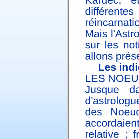
Kardec, e
différent
réincarnati
Mais l'Astr
sur les no
allons prés
Les ind
LES NOEU
Jusque d
d'astrologu
des Noeu
accordaie
relative ;