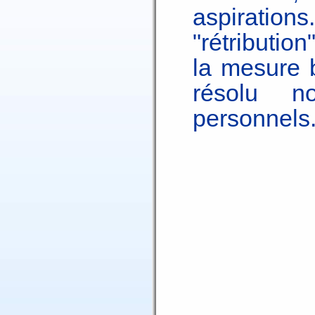
aspiration
"rétributio
la mesure 
résolu n
personnels