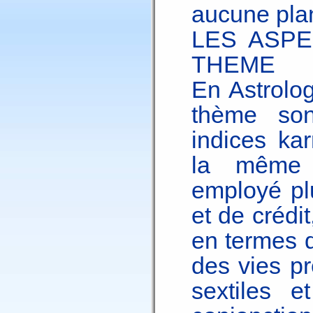
aucune plan
LES ASPE
THEME
En Astrolo
thème so
indices ka
la même 
employé pl
et de crédi
en termes d
des vies pr
sextiles e