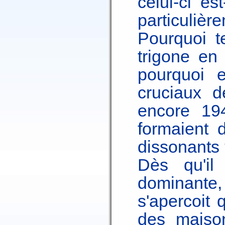
celui-ci es
particuliè
Pourquoi tel
trigone en
pourquoi e
cruciaux 
encore 194
formaient 
dissonants
Dès qu'il
dominante,
s'apercoit 
des maison