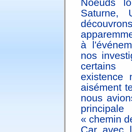
Noeuds lo
Saturne,
découvr
apparemment
à l'événem
nos investi
certains
existence 
aisément te
nous avions
principal
« chemin de
Car avec l