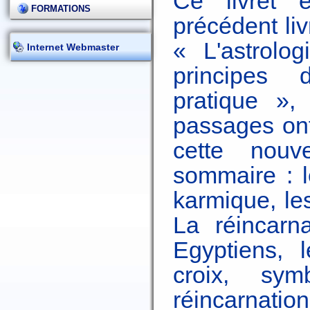
Ce livret 
FORMATIONS
précédent liv
« L'astrolo
Internet Webmaster
principes
pratique », 
passages ont
cette nouv
sommaire : l
karmique, le
La réincarn
Egyptiens, 
croix, sym
réincarnat