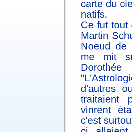
carte du cie
natifs.
Ce fut tout 
Martin Sch
Noeud de l
me mit su
Dorothée
"
L'Astrolog
d'autres o
traitaient
vinrent ét
c'est surtou
ci allaien