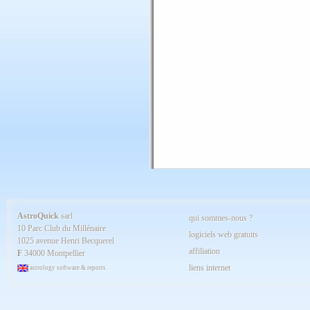
AstroQuick
sarl
qui sommes-nous ?
10 Parc Club du Millénaire
logiciels web gratuits
1025 avenue Henri Becquerel
affiliation
F
34000 Montpellier
liens internet
astrology software & reports