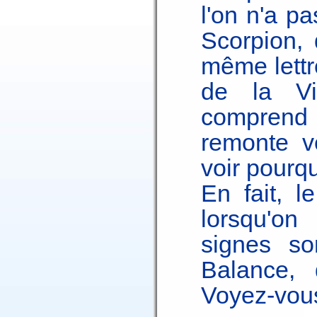
l'on n'a p
Scorpion, 
même lettr
de la Vi
comprend
remonte v
voir pourqu
En fait, l
lorsqu'o
signes s
Balance,
Voyez-vou