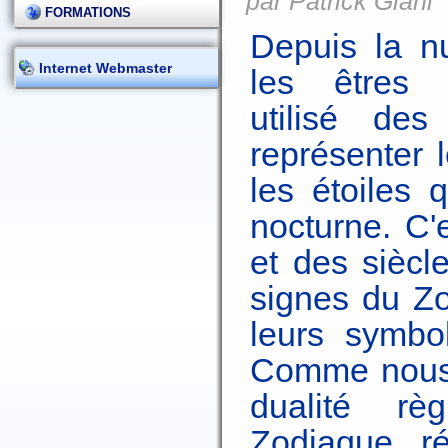
par Patrick Giani
FORMATIONS
Depuis la n
Internet Webmaster
les êtres
utilisé de
représenter 
les étoiles 
nocturne. C'
et des siècl
signes du Zo
leurs symbo
Comme nous 
dualité r
Zodiaque r