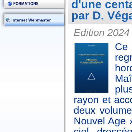
d'une centa
FORMATIONS
par D. Vég
Internet Webmaster
Edition 2024
Ce
reg
hor
Maî
plu
rayon et ac
deux volumes
Nouvel Age »
ciel, dressé