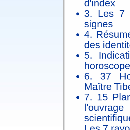
d'index
3. Les 7 
signes
4. Résumé
des identi
5. Indica
horoscop
6. 37 Ho
Maître Tib
7. 15 Pla
l'ouvrag
scientifi
Les 7 rayo