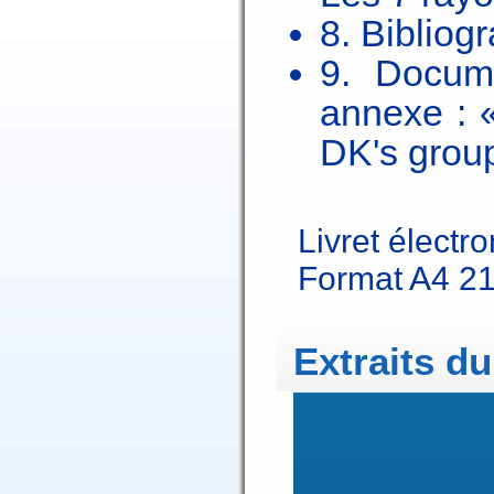
8. Bibliog
9. Docum
annexe : «
DK's grou
Livret élect
Format A4 2
Extraits du