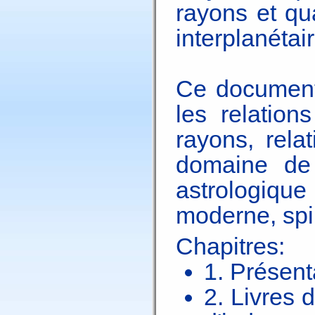
rayons et qu
interplanétai
Ce document 
les relation
rayons, rela
domaine de 
astrologiqu
moderne, spir
Chapitres:
1. Présent
2. Livres 