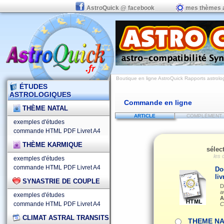
AstroQuick @ facebook
mes thèmes 
Boutique en ligne AstroQuick Rapports astrolog
ÉTUDES
ASTROLOGIQUES
Commande en ligne
THÈME NATAL
ARTICLE
COMPLÉMENT
exemples d'études
commande HTML
PDF
Livret A4
THÈME KARMIQUE
sélec
les 
exemples d'études
commande HTML
PDF
Livret A4
Do
liv
SYNASTRIE DE COUPLE
D
a
exemples d'études
A
commande HTML
PDF
Livret A4
C
CLIMAT ASTRAL TRANSITS
THEME NA