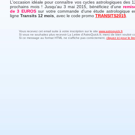
L'occasion idéale pour connaître vos cycles astrologiques des 1
prochains mois ! Jusqu'au 3 mai 2015, bénéficiez d'une
remis
de 3 EUROS
sur votre commande d'une étude astrologique e
ligne
Transits 12 mois
, avec le code promo
TRANSITS2015
.
Vous recevez cet email suite à votre inscription sur le site
www.astroquick.fr
Si vous ne souhaitez plus recevoir La Lettre d'AstroQuick.fr, merci de bien vouloir c
Si ce message au format HTML ne s'affiche pas correctement,
cliquez ici pour le l