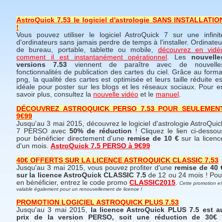
AstroQuick 7.53 le logiciel d'astrologie SANS INSTALLATIO
!
Vous pouvez utiliser le logiciel AstroQuick 7 sur une infinit
d'ordinateurs sans jamais perdre de temps à l'installer. Ordinateu
de bureau, portable, tablette ou mobile,
découvrez en vidé
comment il est instantanément opérationnel
. Les
nouvelle
versions 7.53
viennent de paraître avec de nouvelle
fonctionnalités de publication des cartes du ciel. Grâce au forma
png, la qualité des cartes est optimisée et leurs taille réduite es
idéale pour poster sur les blogs et les réseaux sociaux. Pour e
savoir plus, consultez la
nouvelle vidéo
et le
manuel
.
DÉCOUVREZ ASTROQUICK PERSO 7.53 POUR SEULEMEN
9€99
Jusqu'au 3 mai 2015, découvrez le logiciel d'astrologie AstroQuic
7 PERSO avec
50% de réduction
! Cliquez le lien ci-dessou
pour bénéficier directement d'une
remise de 10 €
sur la licenc
d'un mois.
AstroQuick 7.5 PERSO à 9€99
40€ OFFERTS SUR LA LICENCE ASTROQUICK CLASSIC 7.53
Jusqu'au 3 mai 2015, vous pouvez profiter d'une
remise de 40 
sur la licence AstroQuick CLASSIC 7.5
de 12 ou 24 mois ! Pou
en bénéficier, entrez le code promo
CLASSIC2015
.
Cette promotion e
valable également pour un renouvellement de licence !
PROMOTION LOGICIEL ASTROQUICK PLUS 7.53
Jusqu'au 3 mai 2015,
la licence AstroQuick PLUS 7.5 est a
prix de la version PERSO, soit une réduction de 30€ 