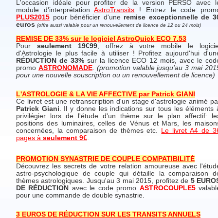
L'occasion idéale pour profiter de la version PERSO avec l
module d'interprétation
AstroTransits
! Entrez le code prom
PLUS2015
pour bénéficier d'une
remise exceptionnelle de 3
euros
(offre aussi valable pour un renouvellement de licence de 12 ou 24 mois)
REMISE DE 33% sur le logiciel AstroQuick ECO 7.53
Pour
seulement 19€99
, offrez à votre mobile le logicie
d'Astrologie le plus facile à utiliser ! Profitez aujourd'hui d'un
RÉDUCTION de 33%
sur la licence ECO 12 mois, avec le cod
promo
ASTRONOMADE
.
(promotion valable jusqu'au 3 mai 201
pour une nouvelle souscription ou un renouvellement de licence)
L'ASTROLOGIE & LA VIE AFFECTIVE par Patrick GIANI
Ce livret est une retranscription d'un stage d'astrologie animé pa
Patrick Giani
. Il y donne les indications sur tous les éléments 
privilégier lors de l'étude d'un thème sur le plan affectif: le
positions des luminaires, celles de Vénus et Mars, les maison
concernées, la comparaison de thèmes etc.
Le livret A4 de 3
pages à
seulement 9€
.
PROMOTION SYNASTRIE DE COUPLE COMPATIBILITÉ
Découvrez les secrets de votre relation amoureuse avec l'étud
astro-psychologique de couple qui détaille la comparaison d
thèmes astrologiques. Jusqu'au 3 mai 2015, profitez de
5 EURO
DE RÉDUCTION
avec le code promo
ASTROCOUPLE5
valabl
pour une commande de double synastrie.
3 EUROS DE RÉDUCTION SUR LES TRANSITS ANNUELS