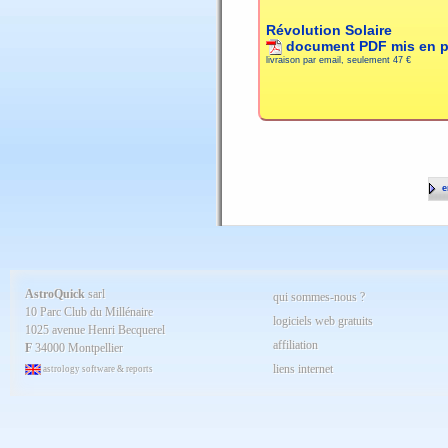
Révolution Solaire
document PDF mis en 
livraison par email, seulement
47 €
en
AstroQuick
sarl
qui sommes-nous ?
10 Parc Club du Millénaire
logiciels web gratuits
1025 avenue Henri Becquerel
affiliation
F
34000 Montpellier
liens internet
astrology software & reports