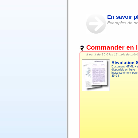
En savoir p
Exemples de pré
Commander en l
à partir de
35 € les 12 mois de prévi
Révolution S
Document HTML + e
disponible en ligne
instantanément pour
35 € !