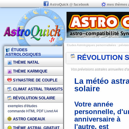
AstroQuick @ facebook
mes thèmes 
Etudes Astrologiques personnalisées
: prévisi
ÉTUDES
ASTROLOGIQUES
RÉVOLUTION S
THÈME NATAL
Vos prévisions astrales annuelles d'
THÈME KARMIQUE
La météo astra
SYNASTRIE DE COUPLE
solaire
CLIMAT ASTRAL TRANSITS
RÉVOLUTION SOLAIRE
Votre année
exemples d'études
personnelle, d'u
commande HTML
PDF
Livret A4
anniversaire à
ASTRO CADEAUX
l'autre, est
THÈME ASTRAL GRATUIT