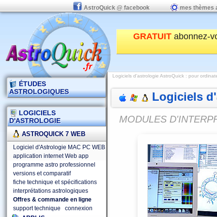
AstroQuick @ facebook
mes thèmes 
GRATUIT
abonnez-v
Logiciels d'astrologie AstroQuick
:
pour ordinat
ÉTUDES
ASTROLOGIQUES
Logiciels d
LOGICIELS
MODULES D'INTERP
D'ASTROLOGIE
ASTROQUICK 7 WEB
Logiciel d'Astrologie MAC PC WEB
application internet Web app
programme astro professionnel
versions et comparatif
fiche technique et spécifications
interprétations astrologiques
Offres & commande en ligne
support technique
connexion