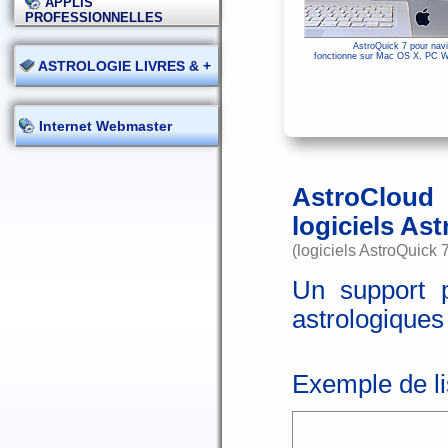
APPLIS
PROFESSIONNELLES
AstroQuick 7 pour navi
fonctionne sur Mac OS X, PC Wi
ASTROLOGIE LIVRES & +
Internet Webmaster
AstroCloud 
logiciels As
(logiciels AstroQuick
Un support p
astrologiques
Exemple de li