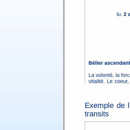
lu.
2 a
Bélier ascendan
La volonté, la force
vitalité. Le coeur
une femme.
Etre, naître, com
Engagement, éla
Exemple de l
muscles.
transits
Le tempérament, 
début de vie.