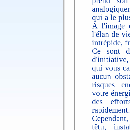
prend son
analogiquem
qui a le plu
A l'image 
l'élan de vi
intrépide, f
Ce sont do
d'initiative
qui vous ca
aucun obsta
risques en
votre énerg
des effor
rapidement.
Cependant, 
têtu, inst