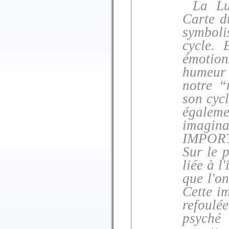
La Lu
Carte d
symboli
cycle. 
émotion
humeur 
notre “
son cycl
égalem
imaginai
IMPORT
Sur le 
liée à l
que l'o
Cette i
refoulé
psyché 