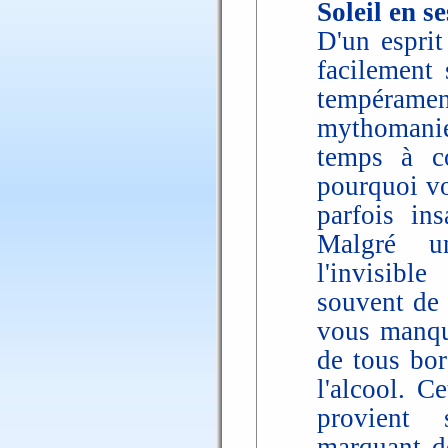
Soleil en 
D'un esprit
facilement 
tempéram
mythomani
temps à co
pourquoi vo
parfois in
Malgré un
l'invisibl
souvent de 
vous manque
de tous bor
l'alcool. Ce
provient 
marquant de