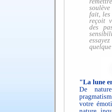
remettr
soulève
fait, le
reçoit 
des pas
sensibil
essayez
quelque 
"La lune en
De nature
pragmatisme
votre émoti
nature inq