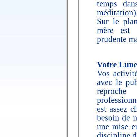
temps dans
méditation)
Sur le pla
mère est c
prudente ma
Votre Lune
Vos activit
avec le pu
reproche 
professionn
est assez c
besoin de m
une mise en
discipline 