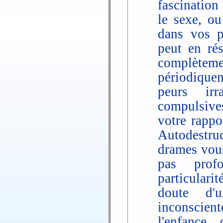
fascination
le sexe, o
dans vos p
peut en rés
complètem
périodique
peurs irr
compulsive
votre rappo
Autodestruc
drames vous
pas prof
particulari
doute d'
inconscien
l'enfance,