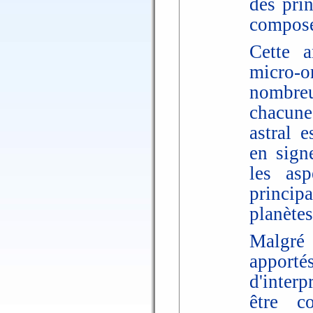
des prin
compose
Cette a
micro-o
nombreu
chacune
astral e
en sign
les asp
princip
planètes
Malgré
apporté
d'interp
être c