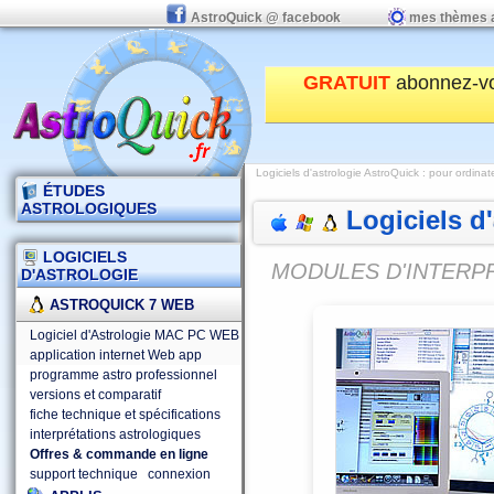
AstroQuick @ facebook
mes thèmes 
GRATUIT
abonnez-v
Logiciels d'astrologie AstroQuick
:
pour ordinat
ÉTUDES
ASTROLOGIQUES
Logiciels d
LOGICIELS
MODULES D'INTERP
D'ASTROLOGIE
ASTROQUICK 7 WEB
Logiciel d'Astrologie MAC PC WEB
application internet Web app
programme astro professionnel
versions et comparatif
fiche technique et spécifications
interprétations astrologiques
Offres & commande en ligne
support technique
connexion