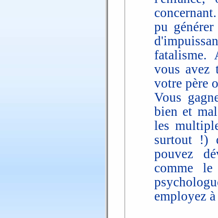
concernant.
pu générer
d'impuissa
fatalisme. 
vous avez t
votre père o
Vous gagne
bien et mal
les multipl
surtout !) 
pouvez dév
comme le 
psycholog
employez à 