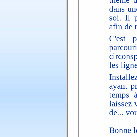
thème d
dans un
soi. Il
afin de 
C'est p
parcou
circonsp
les lign
Install
ayant p
temps à
laissez 
de... v
Bonne le