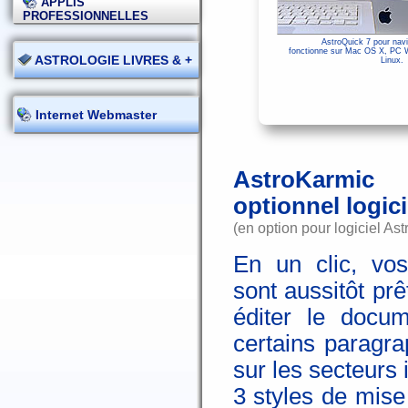
APPLIS
PROFESSIONNELLES
AstroQuick 7 pour navi
fonctionne sur Mac OS X, PC 
ASTROLOGIE LIVRES & +
Linux.
Internet Webmaster
AstroKarmic
optionnel logic
(en option pour logiciel As
En un clic, vos
sont aussitôt pr
éditer le docum
certains paragr
sur les secteurs
3 styles de mise