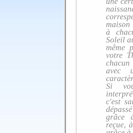
une cer
naissan
corres
maison d
à chacu
Soleil a
même p
votre T
chacun 
avec u
caractèr
Si vo
interpré
c'est s
dépassé
grâce 
reçue, à
grâce à 