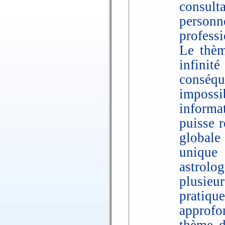
consult
person
professi
Le thèm
infinité
conséq
impos
informat
puisse r
globale
unique 
astrolo
plusie
pratiqu
approfo