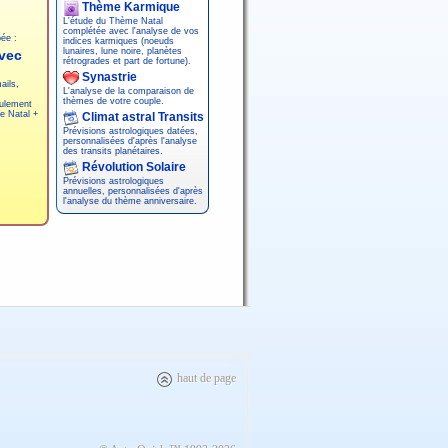
Thème Karmique
L'étude du
Thème Natal
complétée avec l'analyse de vos
ée :
indices karmiques (noeuds
lunaires, lune noire, planètes
vec
rétrogrades et part de fortune).
Synastrie
ils,
L'analyse de la comparaison de
thèmes de votre couple.
eulement
e Natal
+
Climat astral Transits
Prévisions astrologiques datées,
personnalisées d'après l'analyse
des transits planétaires.
Révolution Solaire
Prévisions astrologiques
annuelles, personnalisées d'après
l'analyse du thème anniversaire.
haut de page