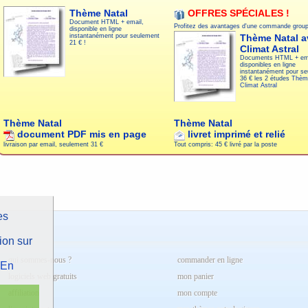
Thème Natal
OFFRES SPÉCIALES !
Document HTML + email,
Profitez des avantages d'une commande group
disponible en ligne
Thème Natal a
instantanément pour seulement
21 € !
Climat Astral
Documents HTML + ema
disponibles en ligne
instantanément pour s
36 € les 2 études
Thèm
Climat Astral
Thème Natal
Thème Natal
document PDF mis en page
livret imprimé et relié
livraison par email, seulement
31 €
Tout compris:
45 € livré par la poste
es
ion sur
qui sommes-nous ?
commander en ligne
En
logiciels web gratuits
mon panier
affiliation
mon compte