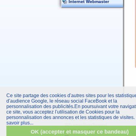
Internet Webmaster
Ce site partage des cookies d'autres sites pour les statistiqu
d'audience Google, le réseau social FaceBook et la
personnalisation des publicités.En poursuivant votre navigat
ce site, vous acceptez l'utilisation de Cookies pour la
AstroQuick
sarl
personnalisation des annonces et les statistiques de visites.
10 Parc Club du Millénaire
savoir plus...
1025 avenue Henri Becquerel
F
34000 Montpellier
OK (accepter et masquer ce bandeau)