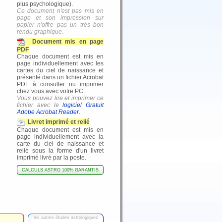
plus psychologique).
Ce document n'est pas mis en
page et son impression sur
papier n'offre pas un très bon
rendu graphique.
Document mis en page
PDF
Chaque document est mis en
page individuellement avec les
cartes du ciel de naissance et
présenté dans un fichier Acrobat
PDF à consulter ou imprimer
chez vous avec votre PC.
Vous pouvez lire et imprimer ce
fichier avec le
logiciel Gratuit
Adobe Acrobat Reader.
Livret imprimé et relié
Chaque document est mis en
page individuellement avec la
carte du ciel de naissance et
relié sous la forme d'un livret
imprimé livré par la poste.
CALCULS ASTRO 100% GARANTIS
les autres études astrologiques