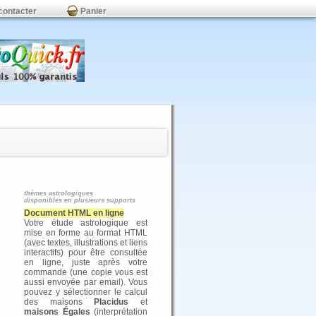
contacter
Panier
thèmes astrologiques
disponibles en plusieurs supports
Document HTML en ligne
Votre étude astrologique est
mise en forme au format HTML
(avec textes, illustrations et liens
interactifs) pour être consultée
en ligne, juste après votre
commande (une copie vous est
aussi envoyée par email). Vous
pouvez y sélectionner le calcul
des maisons
Placidus
et
maisons Égales
(interprétation