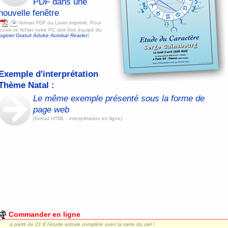
PDF dans une
nouvelle fenêtre
format PDF ou Livret imprimé. Pour
ouvrir ce fichier votre PC doit être équipé du
logiciel Gratuit Adobe Acrobat Reader
)
Exemple d'interprétation
Thème Natal :
Le même exemple présenté sous la forme de
page web
(format HTML - interprétation en ligne)
Commander en ligne
à partir de
21 € l'étude astrale complète avec la carte du ciel !