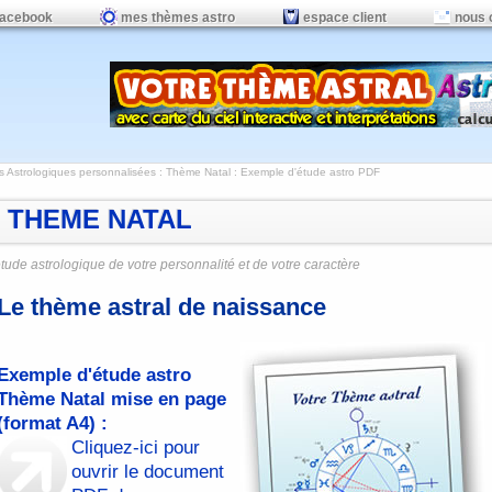
facebook
mes thèmes astro
espace client
nous 
s Astrologiques personnalisées
:
Thème Natal
: Exemple d'étude astro PDF
THEME NATAL
étude astrologique de votre personnalité et de votre caractère
Le thème astral de naissance
Exemple d'étude astro
Thème Natal mise en page
(format A4) :
Cliquez-ici pour
ouvrir le document