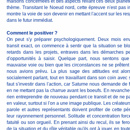
maisons concernées et des aspects reliant ces deux planèt
thème. Transitant le Noeud nord, cette épreuve n'est pas im
montre la voie de son devenir en mettant l'accent sur les re
dans le futur immédiat.
Comment le positiver ?
On peut s'y préparer psychologiquement. Deux mois env
transit exact, on commence à sentir que la situation se bl
retards dans les projets, entraves dans les démarches 
d'opportunités à saisir. Quelque part, nous sentons q
mauvaise voie ou bien que les circonstances ne se prêtent
nous avions prévu. La plus sage des attitudes est alors
socialement parlant, tout en travaillant dans son coin avec sé
faut s'investir dans l'action, car Saturne nous demande de f
en ne mettant pas la charrue avant les boeufs. En revanche, 
rien entreprendre de nouveau pendant ce transit et de ne p
en valeur, surtout si l'on a une image publique. Les créateurs,
parole et autres représentants doivent profiter de cette pér
leur rayonnement personnel. Solitude et concentration force
fatuité ou son orgueil. En prenant ainsi du recul, ils se fe
de la situation et du rôle véritable qu'ils ont à jouer, en tout