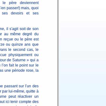
t le père deviennent
'en passer!) mais, quoi
r ses devoirs et ses
, il s'agit soit de son
tour au même degré du
on reçue ou le père est
orze ou quinze ans que
Dans le second cas, le
vécue physiquement ou
tour de Saturne » qui a
’on fait le point sur le
pas une période rose, la
ne passant sur l'un des
er par lui-même, quitte à
rne peut réactiver un
aut ici tenir compte des