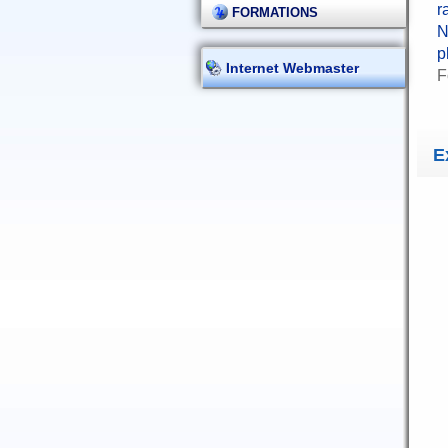
r
FORMATIONS
N
p
Internet Webmaster
F
E