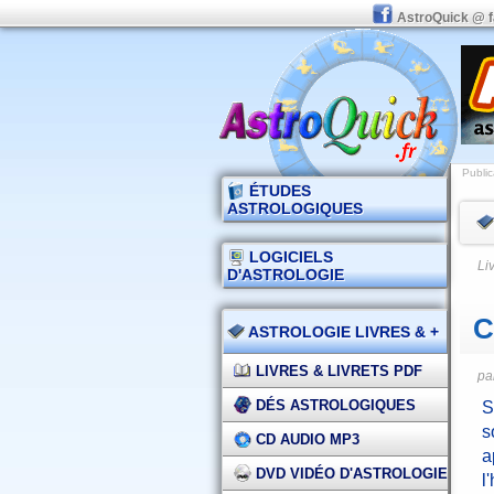
AstroQuick @ 
Public
ÉTUDES
ASTROLOGIQUES
LOGICIELS
Li
D'ASTROLOGIE
C
ASTROLOGIE LIVRES & +
LIVRES & LIVRETS PDF
pa
DÉS ASTROLOGIQUES
S
s
CD AUDIO MP3
a
DVD VIDÉO D'ASTROLOGIE
l