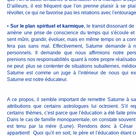
D'ailleurs, il est fréquent que l'on prenne plaisir à se pla
révolter, ce qui ne favorise pas les relations avec l'entourage
•
Sur le plan spirituel et karmique
, le transit dissonant de
amène une prise de conscience du temps qui s'écoule et d
sent mûrir, grandir, évoluer, mais en même temps on a con
fera pas sans mal. Effectivement, Saturne demande à no
personnels. Il demande que nous affirmions notre per
prenions nos responsabilités quant à notre propre réalisatio
ne peut plus se contenter de situations subalternes, médi
Saturne est comme un juge à l'intérieur de nous qui exi
Saturne est notre éducateur.
A ce propos, il semble important de remettre Saturne à sa
attributions que certains astrologues lui octroient. S'il 
certains thèmes, c'est parce que l'éducation a été faite pri
Dans le cas de famille monoparentale, on constate souvent
est tenu par la mère (Lune). Rendons donc à César (a
appartient! Quoi qu'il en soit, le père et l'éducation étant 