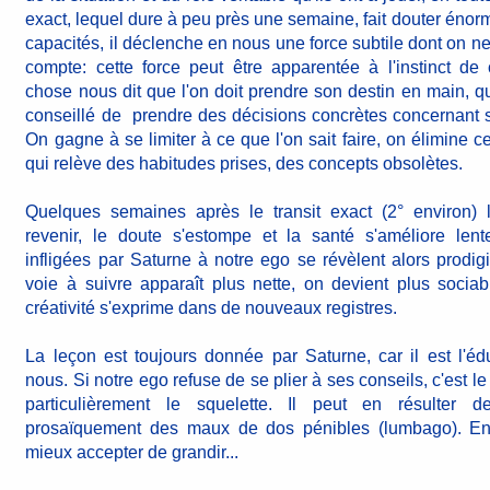
exact, lequel dure à peu près une semaine, fait douter énor
capacités, il déclenche en nous une force subtile dont on n
compte: cette force peut être apparentée à l'instinct de
chose nous dit que l'on doit prendre son destin en main, que 
conseillé de prendre des décisions concrètes concernant s
On gagne à se limiter à ce que l'on sait faire, on élimine c
qui relève des habitudes prises, des concepts obsolètes.
Quelques semaines après le transit exact (2° environ)
revenir, le doute s'estompe et la santé s'améliore len
infligées par Saturne à notre ego se révèlent alors prodig
voie à suivre apparaît plus nette, on devient plus sociab
créativité s'exprime dans de nouveaux registres.
La leçon est toujours donnée par Saturne, car il est l'édu
nous. Si notre ego refuse de se plier à ses conseils, c'est le
particulièrement le squelette. Il peut en résulter d
prosaïquement des maux de dos pénibles (lumbago). En
mieux accepter de grandir...