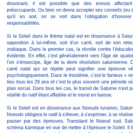
dissonant, il est possible que des ennuis affectan
préoccupants. Ou bien on devra accepter ses conseils (ou s
qu'il en soit, on se voit dans l'obligation d'honore
responsabilités.
Si le Soleil dans le thème natal est en dissonance à Saturne
opposition à lui-même, soit d'un carré, soit de son re
zodiaque. Dans le premier cas, la révolte contre l'éducati
évidente. En effet, c'est généralement vers l'âge de quat
l'on s'émancipe, âge de la demi révolution saturnienne. 
carré natal qui se répète peut signifier une épreuve 
psychologiquement. Dans le troisième, c’est le fameux « re
lieu tous les 29 ans et c’est le plus souvent une période où l
plan social. Dans tous les cas, le transit de Saturne n'est 
vitalité du natif étant affaiblie et le moral en baisse.
Si le Soleil est en dissonance aux Noeuds lunaires, Satur
Noeuds obligera le natif à s'élever, à s'exprimer, à se réalis
passer par des épreuves. Transitant le Noeud sud, Satu
schéma karmique en vue de mettre à l'épreuve le Soleil. Il f