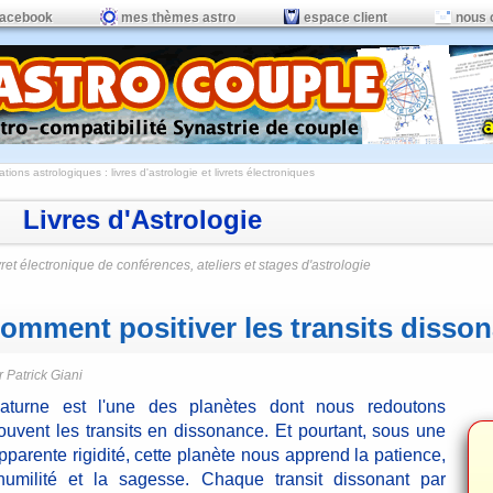
facebook
mes thèmes astro
espace client
nous 
ations astrologiques
:
livres d'astrologie et livrets électroniques
Livres d'Astrologie
vret électronique de conférences, ateliers et stages d'astrologie
omment positiver les transits disso
r Patrick Giani
aturne est l'une des planètes dont nous redoutons
ouvent les transits en dissonance. Et pourtant, sous une
pparente rigidité, cette planète nous apprend la patience,
'humilité et la sagesse. Chaque transit dissonant par