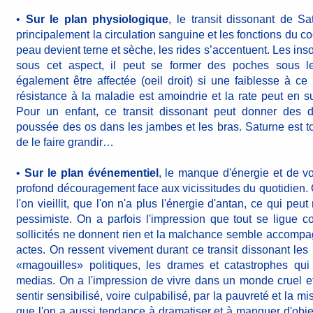
•
Sur le plan physiologique
, le transit dissonant de Sa
principalement la circulation sanguine et les fonctions du coe
peau devient terne et sèche, les rides s’accentuent. Les ins
sous cet aspect, il peut se former des poches sous l
également être affectée (oeil droit) si une faiblesse à ce
résistance à la maladie est amoindrie et la rate peut en 
Pour un enfant, ce transit dissonant peut donner des d
poussée des os dans les jambes et les bras. Saturne est t
de le faire grandir…
•
Sur le plan événementiel
, le manque d'énergie et de vo
profond découragement face aux vicissitudes du quotidien.
l'on vieillit, que l'on n'a plus l'énergie d'antan, ce qui pe
pessimiste. On a parfois l'impression que tout se ligue c
sollicités ne donnent rien et la malchance semble accompa
actes. On ressent vivement durant ce transit dissonant les i
«magouilles» politiques, les drames et catastrophes qui
medias. On a l'impression de vivre dans un monde cruel et 
sentir sensibilisé, voire culpabilisé, par la pauvreté et la mi
que l'on a aussi tendance à dramatiser et à manquer d'objec