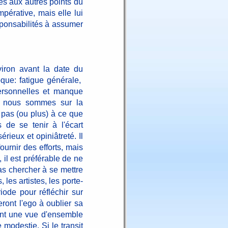
es aux autres points du
pérative, mais elle lui
sponsabilités à assumer
iron avant la date du
oque: fatigue générale,
personnelles et manque
ue nous sommes sur la
 pas (ou plus) à ce que
 de se tenir à l'écart
rieux et opiniâtreté. Il
ournir des efforts, mais
il est préférable de ne
as chercher à se mettre
 les artistes, les porte-
iode pour réfléchir sur
ront l'ego à oublier sa
ront une vue d'ensemble
e modestie. Si le transit