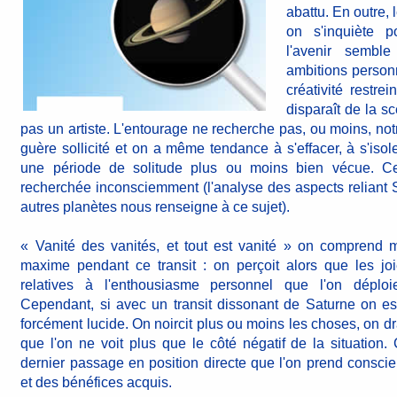
abattu. En outre, 
on s'inquiète p
l'avenir semble
ambitions personn
créativité restr
disparaît de la s
pas un artiste. L'entourage ne recherche pas, ou moins, no
guère sollicité et on a même tendance à s'effacer, à s'iso
une période de solitude plus ou moins bien vécue. Cet
recherchée inconsciemment (l'analyse des aspects reliant S
autres planètes nous renseigne à ce sujet).
« Vanité des vanités, et tout est vanité » on comprend 
maxime pendant ce transit : on perçoit alors que les joi
relatives à l'enthousiasme personnel que l'on déplo
Cependant, si avec un transit dissonant de Saturne on est
forcément lucide. On noircit plus ou moins les choses, on dr
que l'on ne voit plus que le côté négatif de la situation. 
dernier passage en position directe que l'on prend conscie
et des bénéfices acquis.