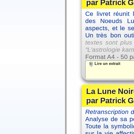
par Patrick G
Ce livret réunit
des Noeuds Lu
aspects, et le s
Un très bon outi
textes sont plus
"L'astrologie ka
Format A4 - 50 p
Lire un extrait
La Lune Noire
par Patrick G
Retranscription
Analyse de sa po
Toute la symbol
sur la vie affec