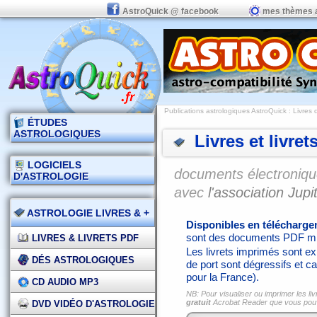
AstroQuick @ facebook
mes thèmes 
Publications astrologiques AstroQuick
: Livres 
ÉTUDES
ASTROLOGIQUES
Livres et livret
LOGICIELS
documents électronique
D'ASTROLOGIE
avec
l'association Jupit
ASTROLOGIE LIVRES & +
Disponibles en télécharg
sont des documents PDF mi
LIVRES & LIVRETS PDF
Les livrets imprimés sont exp
DÉS ASTROLOGIQUES
de port sont dégressifs et ca
pour la France).
CD AUDIO MP3
NB: Pour visualiser ou imprimer les liv
gratuit
Acrobat Reader que vous po
DVD VIDÉO D'ASTROLOGIE