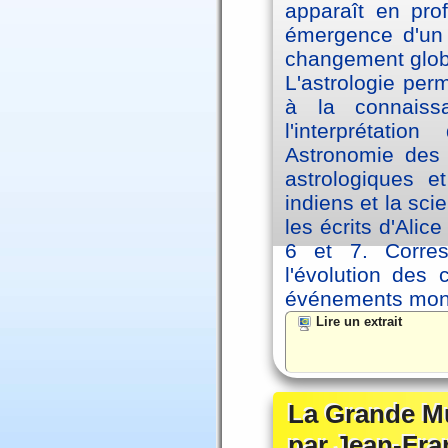
apparaît en pro
émergence d'un 
changement glob
L'astrologie per
à la connaiss
l'interprétati
Astronomie des 
astrologiques e
indiens et la sc
les écrits d'Ali
6 et 7. Corre
l'évolution des
événements mon
Lire un extrait
La Grande Mu
par Jean-Fra