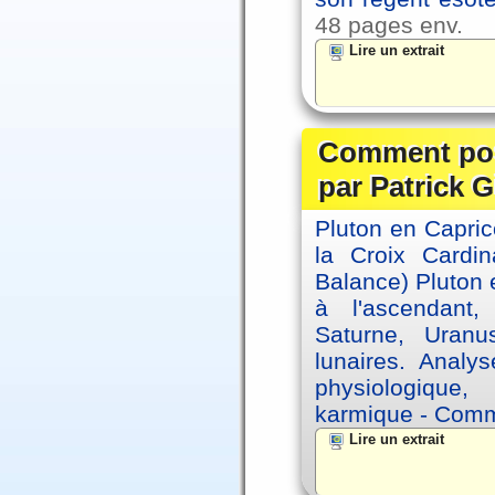
48 pages env.
Lire un extrait
Comment posi
par Patrick G
Pluton en Capric
la Croix Cardin
Balance) Pluton e
à l'ascendant,
Saturne, Uran
lunaires. Analy
physiologique, 
karmique - Comme
Lire un extrait