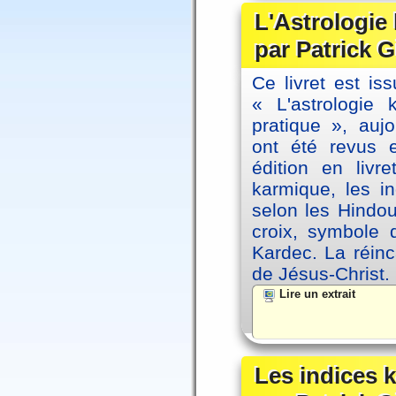
L'Astrologie
par Patrick G
Ce livret est iss
« L'astrologie
pratique », auj
ont été revus 
édition en livr
karmique, les i
selon les Hindou
croix, symbole d
Kardec. La réin
de Jésus-Christ.
Lire un extrait
Les indices