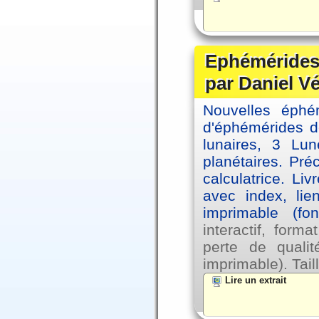
Ephémérides 
par Daniel V
Nouvelles éph
d'éphémérides d
lunaires, 3 Lun
planétaires. Pré
calculatrice. Li
avec index, lie
imprimable (fo
interactif, for
perte de qual
imprimable). Tail
Lire un extrait