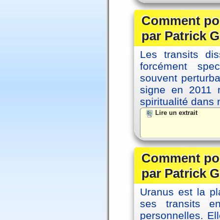
Comment posi
par Patrick G
Les transits d
forcément spec
souvent perturb
signe en 2011 m
spiritualité dans
Lire un extrait
Comment posi
par Patrick G
Uranus est la pl
ses transits 
personnelles. El