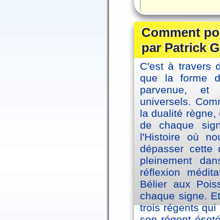
Comment posi
par Patrick G
C'est à travers 
que la forme 
parvenue, et
universels. Co
la dualité règne
de chaque sig
l'Histoire où n
dépasser cette d
pleinement dans
réflexion médi
Bélier aux Pois
chaque signe. Et
trois régents qui
son régent ésoté