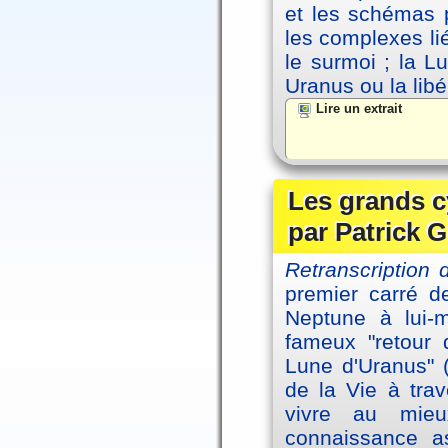
et les schémas p
les complexes li
le surmoi ; la Lu
Uranus ou la libé
Lire un extrait
Les grands c
par Patrick G
Retranscription 
premier carré d
Neptune à lui-
fameux "retour 
Lune d'Uranus" 
de la Vie à tra
vivre au mieu
connaissance as