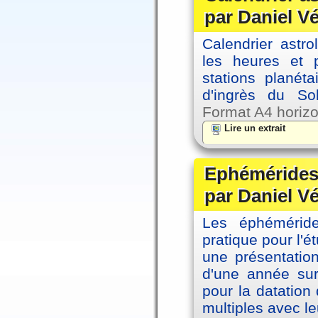
par Daniel V
Calendrier astro
les heures et p
stations planéta
d'ingrès du So
Format A4 horizo
Lire un extrait
Ephémérides 
par Daniel V
Les éphémérides
pratique pour l'é
une présentation
d'une année sur
pour la datation
multiples avec le