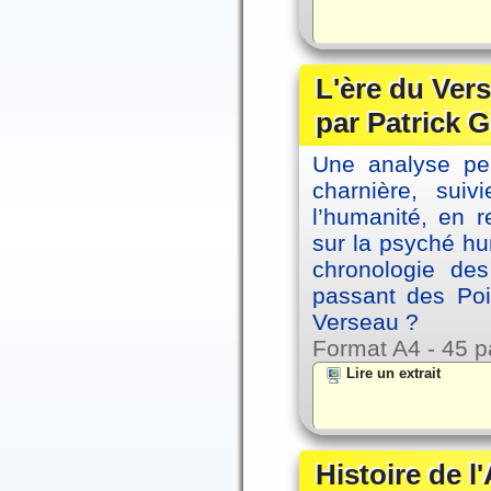
L'ère du Vers
par Patrick G
Une analyse per
charnière, sui
l’humanité, en 
sur la psyché h
chronologie de
passant des Poi
Verseau ?
Format A4 - 45 p
Lire un extrait
Histoire de l