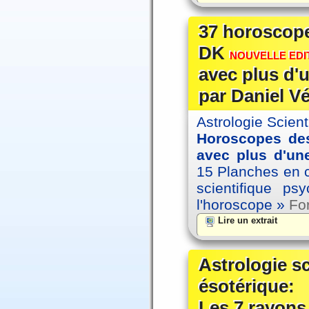
37 horoscope
DK
NOUVELLE EDIT
avec plus d'u
par Daniel V
Astrologie Scien
Horoscopes des
avec plus d'une
15 Planches en co
scientifique p
l'horoscope »
For
Lire un extrait
Astrologie s
ésotérique:
Les 7 rayons