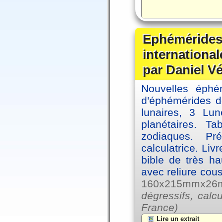
Ephémérides
internationa
par Daniel V
Nouvelles éph
d'éphémérides d
lunaires, 3 Lun
planétaires. Ta
zodiaques. Pr
calculatrice. Li
bible de très hau
avec reliure cou
160x215mmx26mm
dégressifs, calc
France)
Lire un extrait