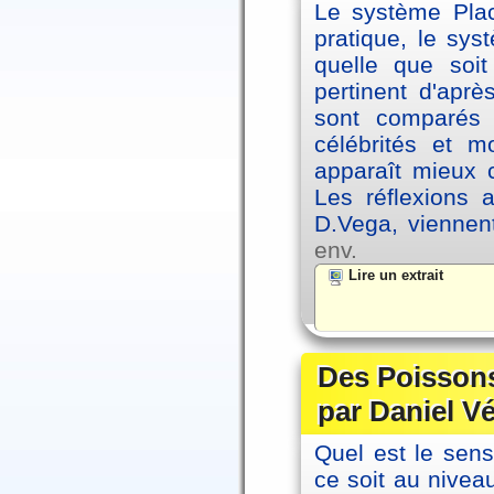
Le système Plac
pratique, le sys
quelle que soit
pertinent d'apr
sont comparés 
célébrités et 
apparaît mieux 
Les réflexions 
D.Vega, viennen
env.
Lire un extrait
Des Poissons
par Daniel V
Quel est le sen
ce soit au niveau