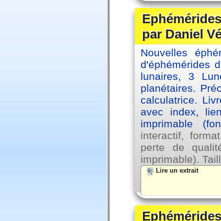
Ephémérides 
par Daniel V
Nouvelles éph
d'éphémérides d
lunaires, 3 Lun
planétaires. Pré
calculatrice. Li
avec index, lie
imprimable (fo
interactif, for
perte de qual
imprimable). Tail
Lire un extrait
Ephémérides 