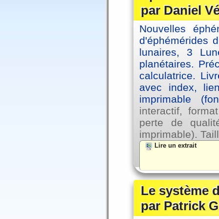
par Daniel V
Nouvelles éph
d'éphémérides d
lunaires, 3 Lun
planétaires. Pré
calculatrice. Li
avec index, lie
imprimable (fo
interactif, for
perte de qual
imprimable). Tail
Lire un extrait
Le système d
par Patrick G