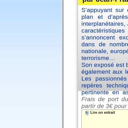
S’appuyant sur 
plan et d’aprè
interplanétaires
caractéristiqu
s’annoncent exc
dans de nombre
nationale, europ
terrorisme…
Son exposé est br
également aux le
Les passionnés 
repères techniq
pertinente en a
Frais de port du
partir de
3€ pour
Lire un extrait