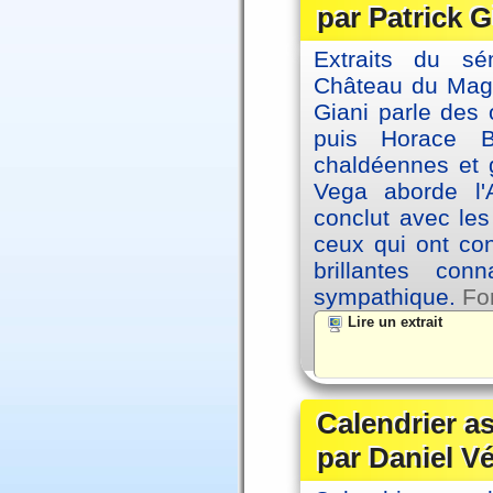
par Patrick G
Extraits du sé
Château du Magne
Giani parle des 
puis Horace B
chaldéennes et 
Vega aborde l'A
conclut avec le
ceux qui ont co
brillantes co
sympathique.
Fo
Lire un extrait
Calendrier a
par Daniel V