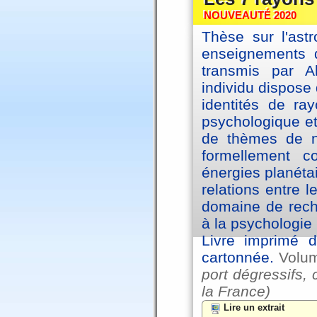
NOUVEAUTÉ 2020
Thèse sur l'astr
enseignements d
transmis par A
individu dispose 
identités de ra
psychologique et
de thèmes de na
formellement 
énergies planéta
relations entre l
domaine de reche
à la psychologie 
Livre imprimé d
cartonnée.
Volu
port dégressifs, 
la France)
Lire un extrait