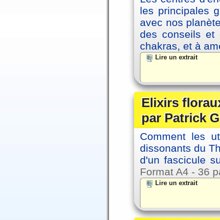
les principales
avec nos planète
des conseils et 
chakras, et à amé
Lire un extrait
Elixirs florau
par Patrick G
Comment les util
dissonants du Thè
d'un fascicule su
Format A4 - 36 p
Lire un extrait