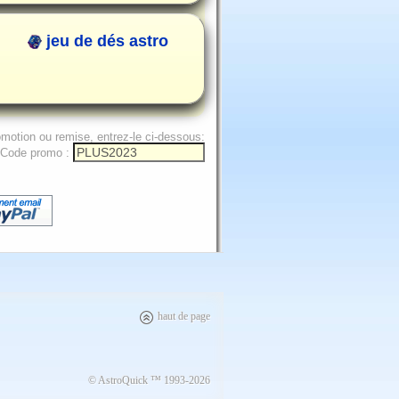
jeu de dés astro
omotion ou remise, entrez-le ci-dessous:
Code promo :
haut de page
© AstroQuick ™ 1993-2026