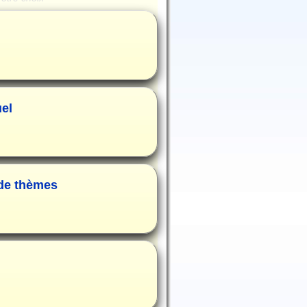
uel
 de thèmes