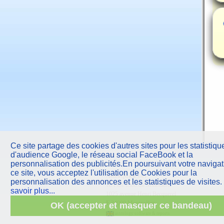
Ce site partage des cookies d'autres sites pour les statistiqu
d'audience Google, le réseau social FaceBook et la
personnalisation des publicités.En poursuivant votre navigat
ce site, vous acceptez l'utilisation de Cookies pour la
AstroQuick
sarl
personnalisation des annonces et les statistiques de visites.
10 Parc Club du Millénaire
savoir plus...
1025 avenue Henri Becquerel
F
34000 Montpellier
OK (accepter et masquer ce bandeau)
astrology software & reports