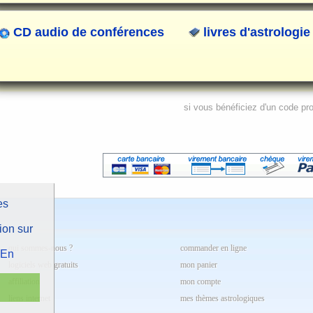
CD audio de conférences
livres d'astrologie
si vous bénéficiez d'un code pr
es
ion sur
qui sommes-nous ?
commander en ligne
En
logiciels web gratuits
mon panier
affiliation
mon compte
liens internet
mes thèmes astrologiques