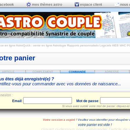
facebook
mes thèmes astro
espace client
nous 
ue en ligne AstroQuick : vente en ligne Astrologie Rapports personnalisés Logiciels WEB MAC P
otre panier
ARTICLE
COMPLÉMENT
COMMANDE
ADRESSE
s êtes déjà enregistré(e) ?
ntifiez-vous pour commander avec vos données de naissance...
nexion :
Email
:
Mot de passe
:
Si vous avez oublié votre mot de passe: cliquez-ici
Votre session a expiré !
Veuillez vous identifier pour récupérer 
votre panier est vide !
cliquez ci-dessous pour commander l'article de 