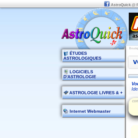
AstroQuick @ 
Boutiq
ÉTUDES
ASTROLOGIQUES
v
LOGICIELS
D'ASTROLOGIE
Vou
Ide
ASTROLOGIE LIVRES & +
con
Internet Webmaster