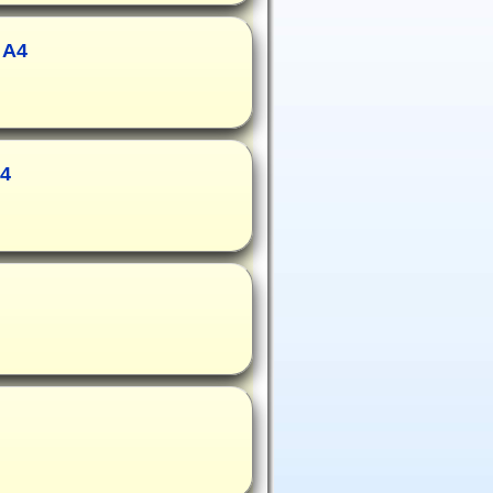
 A4
A4