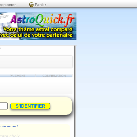
contacter
Panier
C
PAIEMENT
CONFIRMATION
votre panier !
votre choix